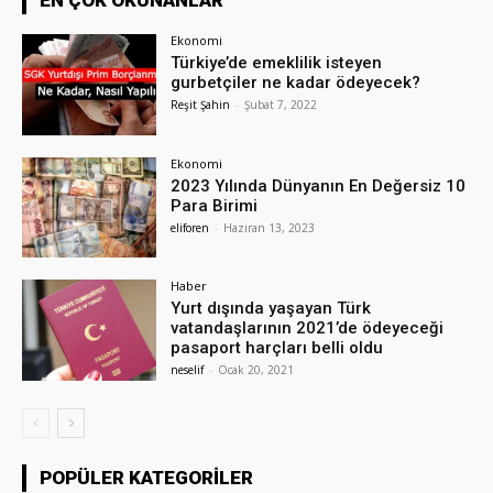
Ekonomi
Türkiye’de emeklilik isteyen
gurbetçiler ne kadar ödeyecek?
Reşit Şahin
-
Şubat 7, 2022
Ekonomi
2023 Yılında Dünyanın En Değersiz 10
Para Birimi
eliforen
-
Haziran 13, 2023
Haber
Yurt dışında yaşayan Türk
vatandaşlarının 2021’de ödeyeceği
pasaport harçları belli oldu
neselif
-
Ocak 20, 2021
POPÜLER KATEGORILER