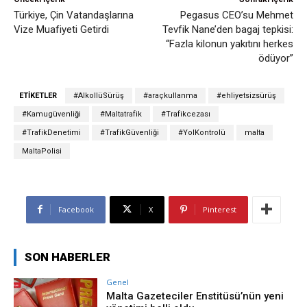
Türkiye, Çin Vatandaşlarına
Pegasus CEO’su Mehmet
Vize Muafiyeti Getirdi
Tevfik Nane’den bagaj tepkisi:
“Fazla kilonun yakıtını herkes
ödüyor”
ETIKETLER
#AlkollüSürüş
#araçkullanma
#ehliyetsizsürüş
#Kamugüvenliği
#Maltatrafik
#Trafikcezası
#TrafikDenetimi
#TrafikGüvenliği
#YolKontrolü
malta
MaltaPolisi
Facebook
X
Pinterest
SON HABERLER
Genel
Malta Gazeteciler Enstitüsü’nün yeni