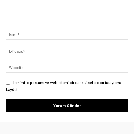
Yorum:
İsi
E-
Pos
Web
Ismimi, e-postamı ve web sitemi bir dahaki sefere bu tarayıcıya
kaydet.