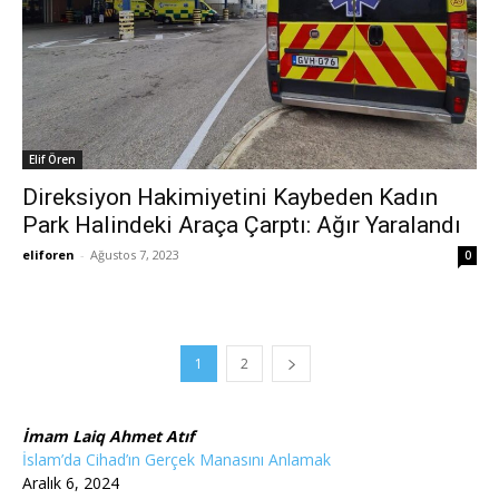
Elif Ören
Direksiyon Hakimiyetini Kaybeden Kadın
Park Halindeki Araça Çarptı: Ağır Yaralandı
eliforen
-
Ağustos 7, 2023
0
1
2
İmam Laiq Ahmet Atıf
İslam’da Cihad’ın Gerçek Manasını Anlamak
Aralık 6, 2024