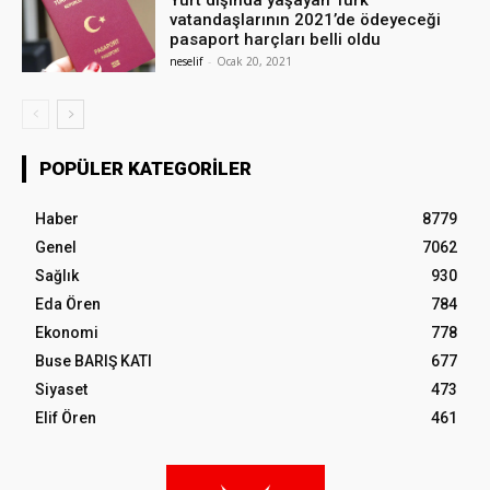
Yurt dışında yaşayan Türk
vatandaşlarının 2021’de ödeyeceği
pasaport harçları belli oldu
neselif
-
Ocak 20, 2021
POPÜLER KATEGORILER
Haber
8779
Genel
7062
Sağlık
930
Eda Ören
784
Ekonomi
778
Buse BARIŞ KATI
677
Siyaset
473
Elif Ören
461