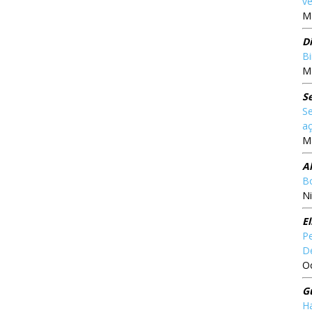
ve
Ma
Di
Bi
Ma
S
Se
aç
Ma
A
Bo
Ni
El
Pe
D
O
G
Ha