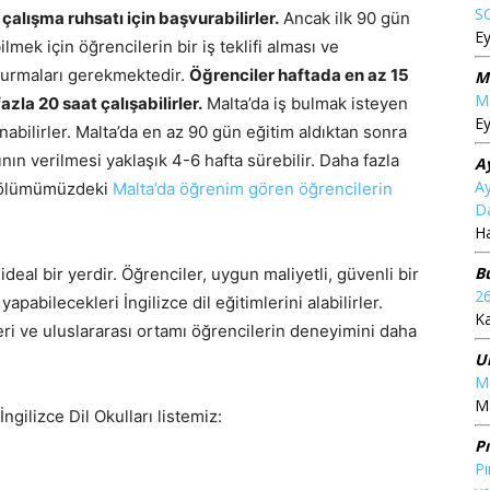
S
çalışma ruhsatı için başvurabilirler.
Ancak ilk 90 gün
Ey
mek için öğrencilerin bir iş teklifi alması ve
durmaları gerekmektedir.
Öğrenciler haftada en az 15
M
Me
zla 20 saat çalışabilirler.
Malta’da iş bulmak isteyen
Ey
nabilirler. Malta’da en az 90 gün eğitim aldıktan sonra
ın verilmesi yaklaşık 4-6 hafta sürebilir. Daha fazla
A
Ay
ölümümüzdeki
Malta’da öğrenim gören öğrencilerin
Da
Ha
B
 ideal bir yerdir. Öğrenciler, uygun maliyetli, güvenli bir
2
pabilecekleri İngilizce dil eğitimlerini alabilirler.
K
kleri ve uluslararası ortamı öğrencilerin deneyimini daha
U
Ma
Ma
ngilizce Dil Okulları listemiz:
P
Pı