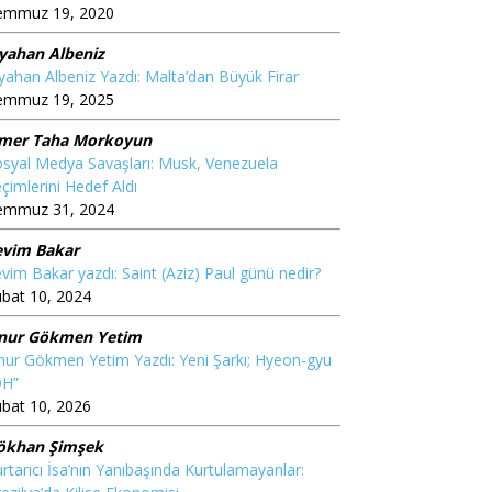
emmuz 19, 2020
iyahan Albeniz
yahan Albeniz Yazdı: Malta’dan Büyük Firar
emmuz 19, 2025
mer Taha Morkoyun
syal Medya Savaşları: Musk, Venezuela
çimlerini Hedef Aldı
emmuz 31, 2024
evim Bakar
vim Bakar yazdı: Saint (Aziz) Paul günü nedir?
bat 10, 2024
nur Gökmen Yetim
ur Gökmen Yetim Yazdı: Yeni Şarkı; Hyeon-gyu
OH”
bat 10, 2026
ökhan Şimşek
rtarıcı İsa’nın Yanıbaşında Kurtulamayanlar: