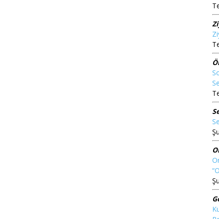
T
Z
Zi
T
Ö
So
Se
T
S
Se
Şu
O
On
“
Şu
G
Ku