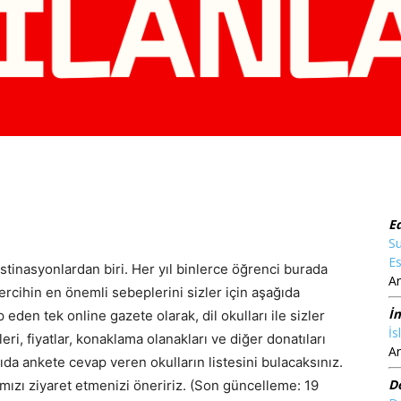
E
Su
Es
destinasyonlardan biri. Her yıl binlerce öğrenci burada
Ar
tercihin en önemli sebeplerini sizler için aşağıda
İ
p eden tek online gazete olarak, dil okulları ile sizler
İs
leri, fiyatlar, konaklama olanakları ve diğer donatıları
Ar
ğıda ankete cevap veren okulların listesini bulacaksınız.
D
mızı ziyaret etmenizi öneririz. (Son güncelleme: 19