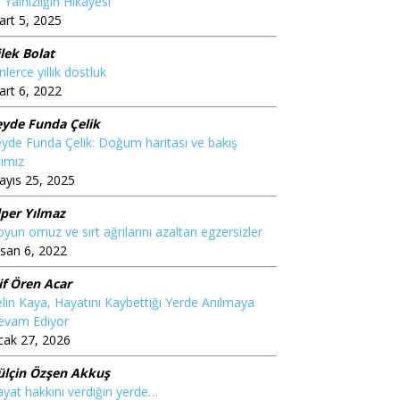
 Yalnızlığın Hikâyesi”
rt 5, 2025
lek Bolat
nlerce yıllık dostluk
rt 6, 2022
eyde Funda Çelik
yde Funda Çelik: Doğum haritası ve bakış
ımız
yıs 25, 2025
lper Yılmaz
yun omuz ve sırt ağrılarını azaltan egzersizler
san 6, 2022
if Ören Acar
lin Kaya, Hayatını Kaybettiği Yerde Anılmaya
evam Ediyor
cak 27, 2026
ülçin Özşen Akkuş
yat hakkını verdiğin yerde…