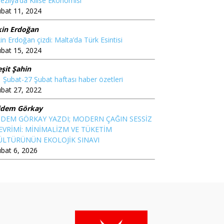
ezilya’da Kilise Ekonomisi
bat 11, 2024
kin Erdoğan
in Erdoğan çizdi: Malta’da Türk Esintisi
bat 15, 2024
şit Şahin
 Şubat-27 Şubat haftası haber özetleri
bat 27, 2022
idem Görkay
İDEM GÖRKAY YAZDI; MODERN ÇAĞIN SESSİZ
EVRİMİ: MİNİMALİZM VE TÜKETİM
ÜLTÜRÜNÜN EKOLOJİK SINAVI
bat 6, 2026