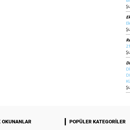
Br
Şu
E
Ek
Şu
Re
21
Şu
D
D
D
K
Şu
K OKUNANLAR
POPÜLER KATEGORILER