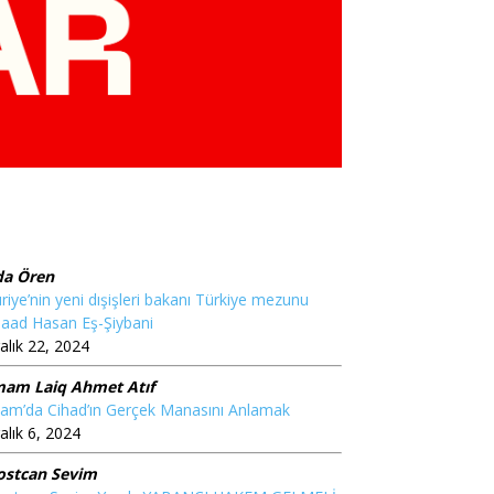
da Ören
riye’nin yeni dışişleri bakanı Türkiye mezunu
aad Hasan Eş-Şiybani
alık 22, 2024
mam Laiq Ahmet Atıf
lam’da Cihad’ın Gerçek Manasını Anlamak
alık 6, 2024
ostcan Sevim