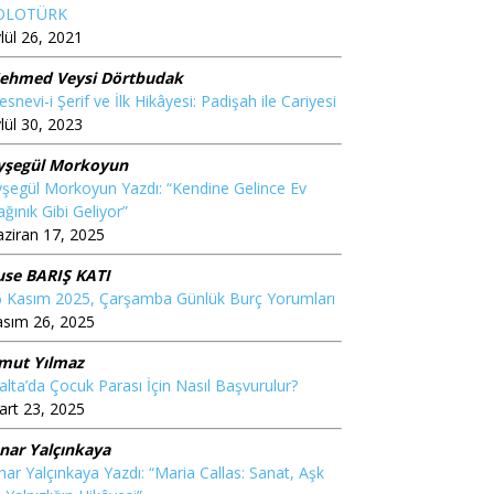
OLOTÜRK
lül 26, 2021
ehmed Veysi Dörtbudak
snevi-i Şerif ve İlk Hikâyesi: Padişah ile Cariyesi
lül 30, 2023
yşegül Morkoyun
şegül Morkoyun Yazdı: “Kendine Gelince Ev
ğınık Gibi Geliyor”
ziran 17, 2025
use BARIŞ KATI
6 Kasım 2025, Çarşamba Günlük Burç Yorumları
asım 26, 2025
mut Yılmaz
lta’da Çocuk Parası İçin Nasıl Başvurulur?
rt 23, 2025
ınar Yalçınkaya
nar Yalçınkaya Yazdı: “Maria Callas: Sanat, Aşk