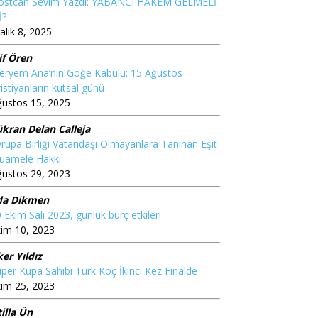
ostcan Sevim Yazdı: YABANCI HAKEM GELMELİ
İ?
alık 8, 2025
if Ören
eryem Ana’nın Göğe Kabulü: 15 Ağustos
istiyanların kutsal günü
ğustos 15, 2025
ükran Delan Calleja
rupa Birliği Vatandaşı Olmayanlara Tanınan Eşit
uamele Hakkı
ğustos 29, 2023
da Dikmen
 Ekim Salı 2023, günlük burç etkileri
im 10, 2023
ker Yıldız
̈per Kupa Sahibi Türk Koç İkinci Kez Finalde
im 25, 2023
illa Ün