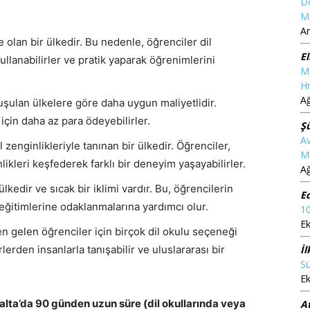
D
M
Ar
ce olan bir ülkedir. Bu nedenle, öğrenciler dil
El
ullanabilirler ve pratik yaparak öğrenimlerini
M
Hr
A
uşulan ülkelere göre daha uygun maliyetlidir.
i için daha az para ödeyebilirler.
Ş
Av
l zenginlikleriyle tanınan bir ülkedir. Öğrenciler,
M
nlikleri keşfederek farklı bir deneyim yaşayabilirler.
A
ülkedir ve sıcak bir iklimi vardır. Bu, öğrencilerin
E
 eğitimlerine odaklanmalarına yardımcı olur.
10
Ek
en gelen öğrenciler için birçok dil okulu seçeneği
lerden insanlarla tanışabilir ve uluslararası bir
İl
Su
Ek
 Malta’da 90 günden uzun süre (dil okullarında veya
At