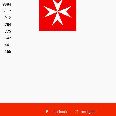
8084
6317
912
784
775
647
461
455
Facebook
Instagram