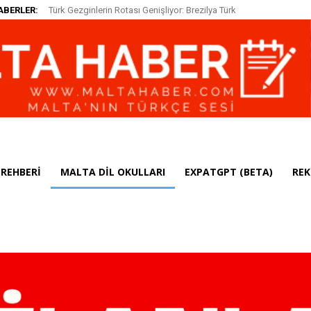
ABERLER:
Türk Gezginlerin Rotası Genişliyor: Brezilya Türk
Vatandaşları için Vizeyi Kaldırdı
REHBERI
MALTA DIL OKULLARI
EXPATGPT (BETA)
REK