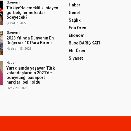
Ekonomi
Haber
Türkiye’de emeklilik isteyen
gurbetçiler ne kadar
Genel
ödeyecek?
Sağlık
Şubat 7, 2022
Eda Ören
Ekonomi
Ekonomi
2023 Yılında Dünyanın En
Değersiz 10 Para Birimi
Buse BARIŞ KATI
Haziran 13, 2023
Elif Ören
Siyaset
Haber
Yurt dışında yaşayan Türk
vatandaşlarının 2021’de
ödeyeceği pasaport
harçları belli oldu
Ocak 20, 2021