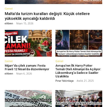
Genel
Malta’da turizm kuralları değişti: Küçük otellere
yükseklik ayrıcalığı kaldırıldı
eliforen
-
Nisan 15, 2026
Genel
Genel
Mġarr’da çilek zamanı: Festa
Avrupa’nın İlk Harry Potter
Frawli 12 Nisan’da düzenleniyor
Temalı Oteli Almanya’da Açılıyor:
Lüksemburg’a Sadece Saatler
eliforen
-
Nisan 6, 2026
Uzaklıkta
Pınar Yalcinkaya
-
Aralık 21, 2025