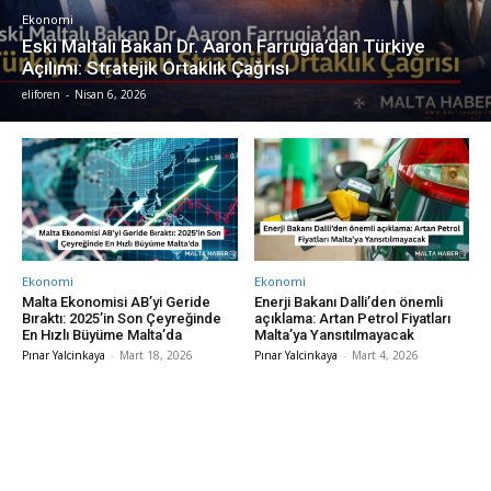
Ekonomi
Eski Maltalı Bakan Dr. Aaron Farrugia’dan Türkiye
Açılımı: Stratejik Ortaklık Çağrısı
eliforen
-
Nisan 6, 2026
Ekonomi
Ekonomi
Malta Ekonomisi AB’yi Geride
Enerji Bakanı Dalli’den önemli
Bıraktı: 2025’in Son Çeyreğinde
açıklama: Artan Petrol Fiyatları
En Hızlı Büyüme Malta’da
Malta’ya Yansıtılmayacak
Pınar Yalcinkaya
-
Mart 18, 2026
Pınar Yalcinkaya
-
Mart 4, 2026