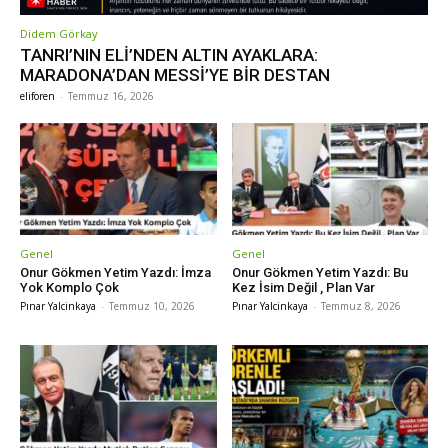
Didem Görkay
TANRI’NIN ELİ’NDEN ALTIN AYAKLARA:
MARADONA’DAN MESSİ’YE BİR DESTAN
eliforen
-
Temmuz 16, 2026
Genel
Genel
Onur Gökmen Yetim Yazdı: İmza
Onur Gökmen Yetim Yazdı: Bu
Yok Komplo Çok
Kez İsim Değil , Plan Var
Pınar Yalcinkaya
-
Temmuz 10, 2026
Pınar Yalcinkaya
-
Temmuz 8, 2026