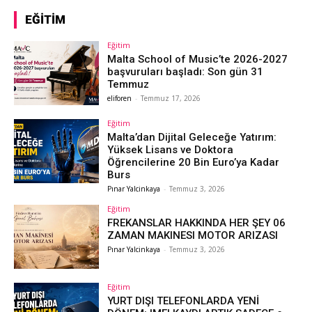
EĞITIM
Eğitim
Malta School of Music’te 2026-2027
başvuruları başladı: Son gün 31
Temmuz
eliforen
-
Temmuz 17, 2026
Eğitim
Malta’dan Dijital Geleceğe Yatırım:
Yüksek Lisans ve Doktora
Öğrencilerine 20 Bin Euro’ya Kadar
Burs
Pınar Yalcinkaya
-
Temmuz 3, 2026
Eğitim
FREKANSLAR HAKKINDA HER ŞEY 06
ZAMAN MAKINESI MOTOR ARIZASI
Pınar Yalcinkaya
-
Temmuz 3, 2026
Eğitim
YURT DIŞI TELEFONLARDA YENİ