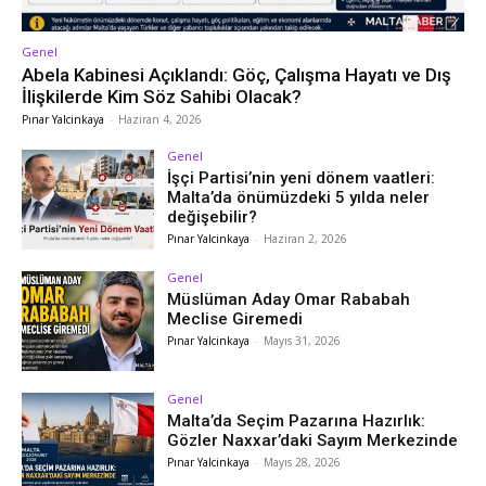
Genel
Abela Kabinesi Açıklandı: Göç, Çalışma Hayatı ve Dış
İlişkilerde Kim Söz Sahibi Olacak?
Pınar Yalcinkaya
-
Haziran 4, 2026
Genel
İşçi Partisi’nin yeni dönem vaatleri:
Malta’da önümüzdeki 5 yılda neler
değişebilir?
Pınar Yalcinkaya
-
Haziran 2, 2026
Genel
Müslüman Aday Omar Rababah
Meclise Giremedi
Pınar Yalcinkaya
-
Mayıs 31, 2026
Genel
Malta’da Seçim Pazarına Hazırlık:
Gözler Naxxar’daki Sayım Merkezinde
Pınar Yalcinkaya
-
Mayıs 28, 2026