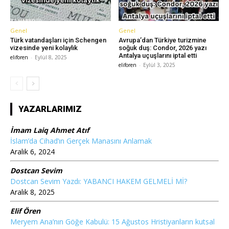
Genel
Genel
Türk vatandaşları için Schengen
Avrupa’dan Türkiye turizmine
vizesinde yeni kolaylık
soğuk duş: Condor, 2026 yazı
Antalya uçuşlarını iptal etti
eliforen
-
Eylül 8, 2025
eliforen
-
Eylül 3, 2025
YAZARLARIMIZ
İmam Laiq Ahmet Atıf
İslam’da Cihad’ın Gerçek Manasını Anlamak
Aralık 6, 2024
Dostcan Sevim
Dostcan Sevim Yazdı: YABANCI HAKEM GELMELİ Mİ?
Aralık 8, 2025
Elif Ören
Meryem Ana’nın Göğe Kabulü: 15 Ağustos Hristiyanların kutsal