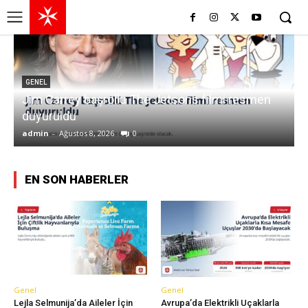
GENEL
Jim Carrey başrollü The Jetsons filmi resmen
L
duyuruldu
admin
-
Ağustos 8, 2026
0
a
EN SON HABERLER
Genel
Genel
Lejla Selmunija’da Aileler İçin
Avrupa’da Elektrikli Uçaklarla