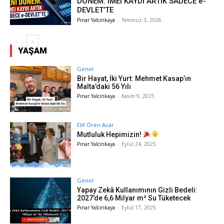
DÖNEM: IMEI KAYDI ARTIK SADECE e-
DEVLET’TE
Pınar Yalcinkaya
-
Temmuz 3, 2026
YAŞAM
Genel
Bir Hayat, İki Yurt: Mehmet Kasap’ın
Malta’daki 56 Yılı
Pınar Yalcinkaya
-
Kasım 9, 2025
Elif Ören Acar
Mutluluk Hepimizin!
Pınar Yalcinkaya
-
Eylül 24, 2025
Genel
Yapay Zekâ Kullanımının Gizli Bedeli:
2027’de 6,6 Milyar m³ Su Tüketecek
Pınar Yalcinkaya
-
Eylül 17, 2025