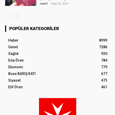
neselif
-
Ocak 20, 2021
POPÜLER KATEGORILER
Haber
8999
Genel
7286
Sağlık
930
Eda Ören
784
Ekonomi
779
Buse BARIŞ KATI
677
Siyaset
473
Elif Ören
461