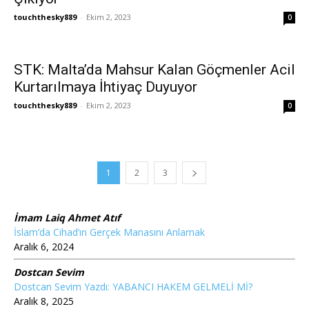
touchthesky889
-
Ekim 2, 2023
0
STK: Malta’da Mahsur Kalan Göçmenler Acil
Kurtarılmaya İhtiyaç Duyuyor
touchthesky889
-
Ekim 2, 2023
0
1
2
3
İmam Laiq Ahmet Atıf
İslam’da Cihad’ın Gerçek Manasını Anlamak
Aralık 6, 2024
Dostcan Sevim
Dostcan Sevim Yazdı: YABANCI HAKEM GELMELİ Mİ?
Aralık 8, 2025