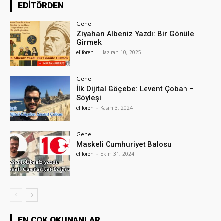
EDİTÖRDEN
Genel
Ziyahan Albeniz Yazdı: Bir Gönüle
Girmek
eliforen
-
Haziran 10, 2025
Genel
İlk Dijital Göçebe: Levent Çoban –
Söyleşi
eliforen
-
Kasım 3, 2024
Genel
Maskeli Cumhuriyet Balosu
eliforen
-
Ekim 31, 2024
EN ÇOK OKUNANLAR