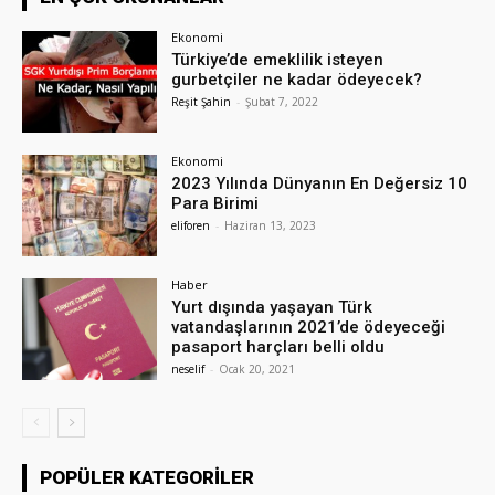
Ekonomi
Türkiye’de emeklilik isteyen
gurbetçiler ne kadar ödeyecek?
Reşit Şahin
-
Şubat 7, 2022
Ekonomi
2023 Yılında Dünyanın En Değersiz 10
Para Birimi
eliforen
-
Haziran 13, 2023
Haber
Yurt dışında yaşayan Türk
vatandaşlarının 2021’de ödeyeceği
pasaport harçları belli oldu
neselif
-
Ocak 20, 2021
POPÜLER KATEGORILER