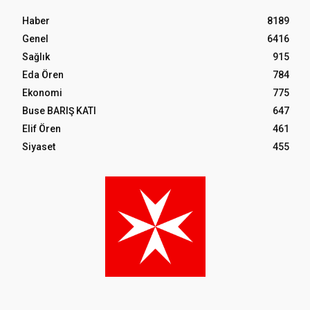
Haber
8189
Genel
6416
Sağlık
915
Eda Ören
784
Ekonomi
775
Buse BARIŞ KATI
647
Elif Ören
461
Siyaset
455