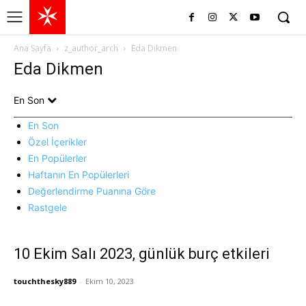
Ana Sayfa
z_author_arch
Eda Dikmen
Eda Dikmen
En Son
En Son
Özel İçerikler
En Popülerler
Haftanın En Popülerleri
Değerlendirme Puanına Göre
Rastgele
10 Ekim Salı 2023, günlük burç etkileri
touchthesky889
-
Ekim 10, 2023