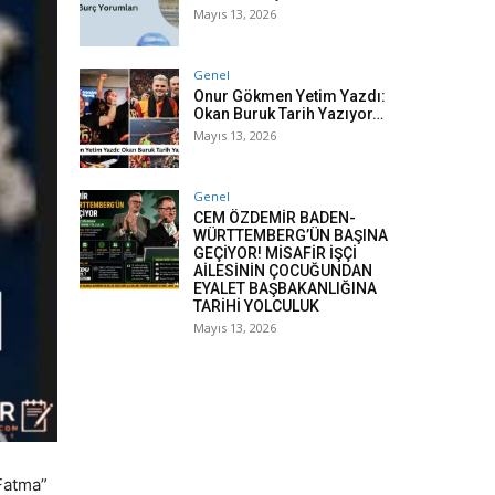
Mayıs 13, 2026
Genel
Onur Gökmen Yetim Yazdı:
Okan Buruk Tarih Yazıyor…
Mayıs 13, 2026
Genel
CEM ÖZDEMİR BADEN-
WÜRTTEMBERG’ÜN BAŞINA
GEÇİYOR! MİSAFİR İŞÇİ
AİLESİNİN ÇOCUĞUNDAN
EYALET BAŞBAKANLIĞINA
TARİHİ YOLCULUK
Mayıs 13, 2026
“Fatma”