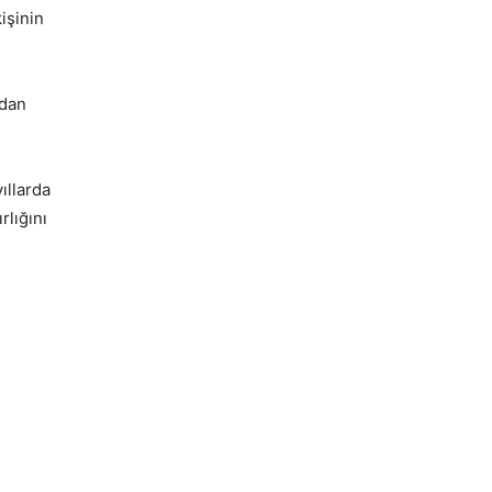
işinin
ndan
ıllarda
rlığını