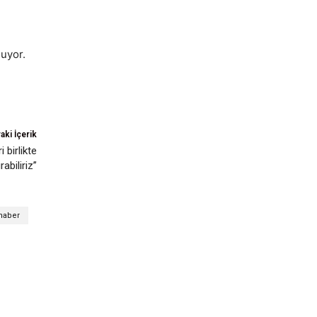
luyor.
aki İçerik
 birlikte
abiliriz”
haber