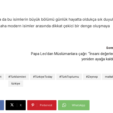
a da bu isimlerin büyük bölümü günlük hayatta oldukça sık duyu
 daha modern isimler arasında dikkat çekici bir denge oluşmaya
Sonr
Papa Leo’dan Müslümanlara çağrı: “İnsani değerleri
yeniden ayağa kaldır
t
#Türkİsimleri
#TürkiyeToday
#TürkToplumu
#Zeynep
malta
türkiye
X
Pinterest
WhatsApp