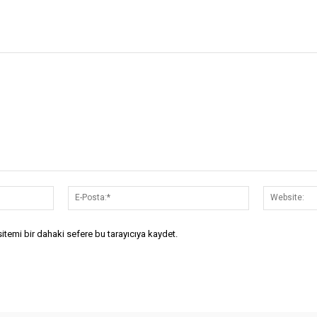
İsim:*
E-
Posta:*
temi bir dahaki sefere bu tarayıcıya kaydet.