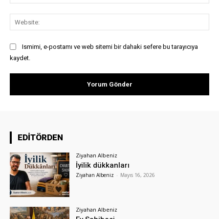
Pos
Web
Ismimi, e-postamı ve web sitemi bir dahaki sefere bu tarayıcıya
kaydet.
EDİTÖRDEN
Ziyahan Albeniz
İyilik dükkanları
Ziyahan Albeniz
-
Mayıs 16, 2026
Ziyahan Albeniz