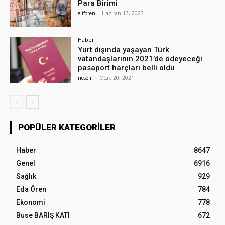
Para Birimi
eliforen
-
Haziran 13, 2023
Haber
Yurt dışında yaşayan Türk
vatandaşlarının 2021’de ödeyeceği
pasaport harçları belli oldu
neselif
-
Ocak 20, 2021
POPÜLER KATEGORILER
Haber
8647
Genel
6916
Sağlık
929
Eda Ören
784
Ekonomi
778
Buse BARIŞ KATI
672