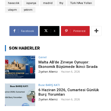
havacılık
ispanya
madrid
thy
Türk HAva Yolları
ulaşım
yatırım
Facebook
X
Pinterest
SON HABERLER
Genel
Malta AB’de Zirveye Oynuyor:
Ekonomik Büyümede İkinci Sırada
Ziyahan Albeniz
-
Haziran 6, 2026
Buse BARIŞ KATI
6 Haziran 2026, Cumartesi Günlük
Burç Yorumları
Ziyahan Albeniz
-
Haziran 6, 2026