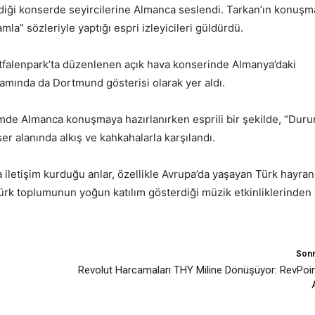
iği konserde seyircilerine Almanca seslendi. Tarkan’ın konuşm
a” sözleriyle yaptığı espri izleyicileri güldürdü.
alenpark’ta düzenlenen açık hava konserinde Almanya’daki
ramında da Dortmund gösterisi olarak yer aldı.
mde Almanca konuşmaya hazırlanırken esprili bir şekilde, “Durun
r alanında alkış ve kahkahalarla karşılandı.
iletişim kurduğu anlar, özellikle Avrupa’da yaşayan Türk hayranl
ürk toplumunun yoğun katılım gösterdiği müzik etkinliklerinden 
Sonr
Revolut Harcamaları THY Miline Dönüşüyor: RevPoin