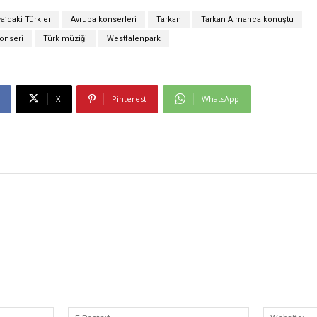
’daki Türkler
Avrupa konserleri
Tarkan
Tarkan Almanca konuştu
onseri
Türk müziği
Westfalenpark
X
Pinterest
WhatsApp
İsim:*
E-