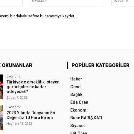
Posta:*
temi bir dahaki sefere bu tarayıcıya kaydet.
K OKUNANLAR
POPÜLER KATEGORILER
Ekonomi
Haber
Türkiye’de emeklilik isteyen
gurbetçiler ne kadar
Genel
ödeyecek?
Sağlık
Şubat 7, 2022
Eda Ören
Ekonomi
Ekonomi
2023 Yılında Dünyanın En
Değersiz 10 Para Birimi
Buse BARIŞ KATI
Haziran 13, 2023
Siyaset
Elif Ören