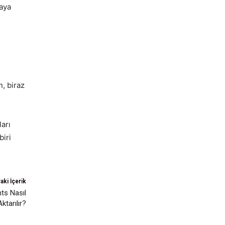
aya
, biraz
arı
biri
aki İçerik
ts Nasıl
Aktarılır?