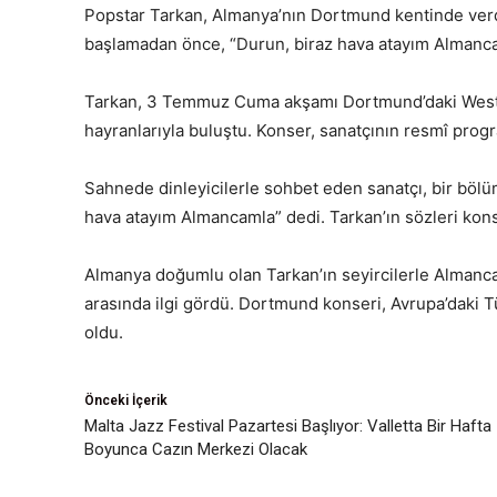
Popstar Tarkan, Almanya’nın Dortmund kentinde verd
başlamadan önce, “Durun, biraz hava atayım Almancaml
Tarkan, 3 Temmuz Cuma akşamı Dortmund’daki Westf
hayranlarıyla buluştu. Konser, sanatçının resmî prog
Sahnede dinleyicilerle sohbet eden sanatçı, bir bölü
hava atayım Almancamla” dedi. Tarkan’ın sözleri konse
Almanya doğumlu olan Tarkan’ın seyircilerle Almanca 
arasında ilgi gördü. Dortmund konseri, Avrupa’daki T
oldu.
Önceki İçerik
Malta Jazz Festival Pazartesi Başlıyor: Valletta Bir Hafta
Boyunca Cazın Merkezi Olacak