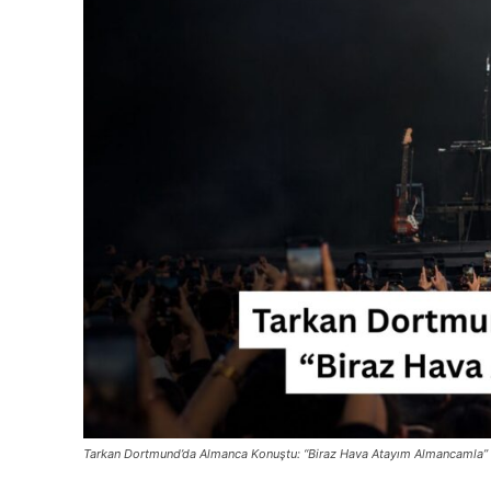
Tarkan Dortmund’da Almanca Konuştu: “Biraz Hava Atayım Almancamla”