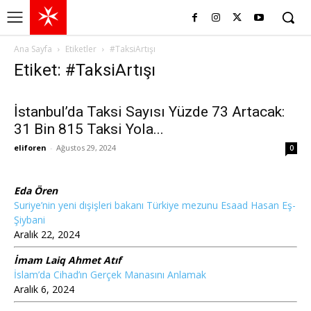
Ana Sayfa
Etiketler
#TaksiArtışı
Etiket: #TaksiArtışı
İstanbul’da Taksi Sayısı Yüzde 73 Artacak:
31 Bin 815 Taksi Yola...
eliforen
-
Ağustos 29, 2024
0
Eda Ören
Suriye’nin yeni dışişleri bakanı Türkiye mezunu Esaad Hasan Eş-
Şiybani
Aralık 22, 2024
İmam Laiq Ahmet Atıf
İslam’da Cihad’ın Gerçek Manasını Anlamak
Aralık 6, 2024