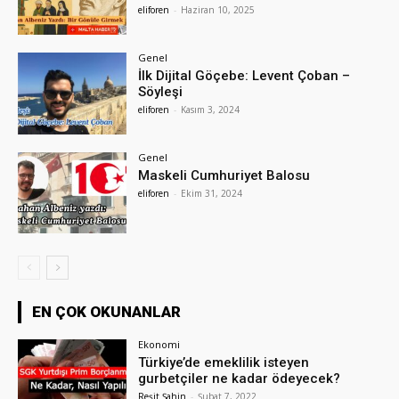
eliforen
-
Haziran 10, 2025
Genel
İlk Dijital Göçebe: Levent Çoban –
Söyleşi
eliforen
-
Kasım 3, 2024
Genel
Maskeli Cumhuriyet Balosu
eliforen
-
Ekim 31, 2024
EN ÇOK OKUNANLAR
Ekonomi
Türkiye’de emeklilik isteyen
gurbetçiler ne kadar ödeyecek?
Reşit Şahin
-
Şubat 7, 2022