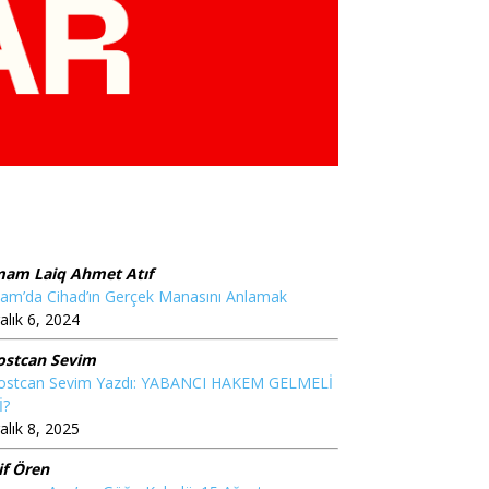
mam Laiq Ahmet Atıf
lam’da Cihad’ın Gerçek Manasını Anlamak
alık 6, 2024
ostcan Sevim
ostcan Sevim Yazdı: YABANCI HAKEM GELMELİ
İ?
alık 8, 2025
if Ören