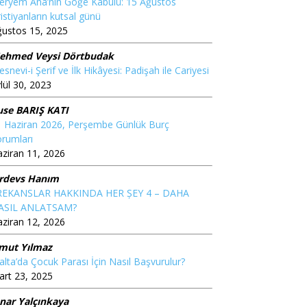
eryem Ana’nın Göğe Kabulü: 15 Ağustos
istiyanların kutsal günü
ğustos 15, 2025
ehmed Veysi Dörtbudak
snevi-i Şerif ve İlk Hikâyesi: Padişah ile Cariyesi
lül 30, 2023
use BARIŞ KATI
1 Haziran 2026, Perşembe Günlük Burç
rumları
ziran 11, 2026
irdevs Hanım
REKANSLAR HAKKINDA HER ȘEY 4 – DAHA
ASIL ANLATSAM?
ziran 12, 2026
mut Yılmaz
lta’da Çocuk Parası İçin Nasıl Başvurulur?
rt 23, 2025
ınar Yalçınkaya