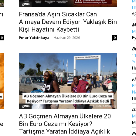
M
Eğitim
Hr
A
rı
Fransa’da Aşırı Sıcaklar Can
Almaya Devam Ediyor: Yaklaşık Bin
M
Kişi Hayatını Kaybetti
Me
Ey
Pınar Yalcinkaya
-
Haziran 29, 2026
0
0
B
1
Yo
Ha
F
F
N
Ha
Eğitim
U
AB Göçmen Almayan Ülkelere 20
Ma
Ma
de
Bin Euro Ceza mı Kesiyor?
Tartışma Yaratan İddiaya Açıklık
P