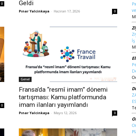
Geldi
Pı
0
ve
Pınar Yalcinkaya
-
Haziran 17, 2026
0
Ma
Z
Zi
İ
Ma
El
Pe
D
O
Genel
D
Fransa’da “resmî imam” dönemi
Z
tartışması: Kamu platformunda
ES
imam ilanları yayımlandı
0
T
Pınar Yalcinkaya
-
Mayıs 12, 2026
0
O
On
Pl