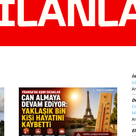
İ
İs
Ar
D
D
M
Ar
El