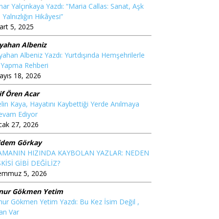
nar Yalçınkaya Yazdı: “Maria Callas: Sanat, Aşk
 Yalnızlığın Hikâyesi”
rt 5, 2025
iyahan Albeniz
yahan Albeniz Yazdı: Yurtdışında Hemşehrilerle
ş Yapma Rehberi
yıs 18, 2026
if Ören Acar
lin Kaya, Hayatını Kaybettiği Yerde Anılmaya
evam Ediyor
cak 27, 2026
idem Görkay
AMANIN HIZINDA KAYBOLAN YAZLAR: NEDEN
KİSİ GİBİ DEĞİLİZ?
emmuz 5, 2026
nur Gökmen Yetim
ur Gökmen Yetim Yazdı: Bu Kez İsim Değil ,
an Var