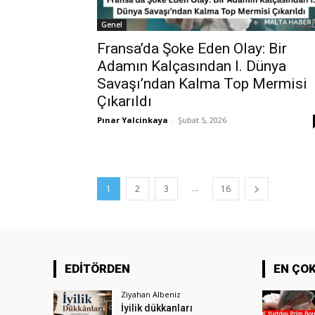
Genel
Fransa’da Şoke Eden Olay: Bir
Adamın Kalçasından I. Dünya
Savaşı’ndan Kalma Top Mermisi
Çıkarıldı
Pınar Yalcinkaya
-
Şubat 5, 2026
...
1
2
3
16
EDİTÖRDEN
EN ÇO
Ziyahan Albeniz
İyilik dükkanları