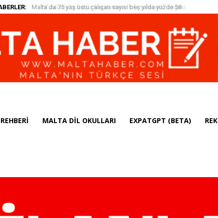
ABERLER:
St Julian’s’ta huzur kaçıranlara “sıfır tolerans” çağrısı
REHBERI
MALTA DIL OKULLARI
EXPATGPT (BETA)
REK