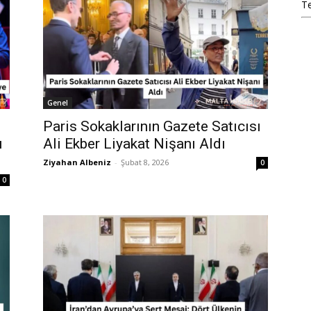
T
Genel
Paris Sokaklarının Gazete Satıcısı
ı
Ali Ekber Liyakat Nişanı Aldı
Ziyahan Albeniz
-
Şubat 8, 2026
0
0