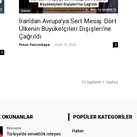
Genel
İran’dan Avrupa’ya Sert Mesaj: Dört
Ülkenin Büyükelçileri Dışişleri’ne
Çağrıldı
Pınar Yalcinkaya
-
Ocak 13, 2026
0
0
16 Sayfanın 1. Sayfası
K OKUNANLAR
POPÜLER KATEGORILER
Ekonomi
Haber
Türkiye’de emeklilik isteyen