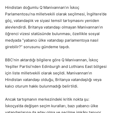
Hindistan doğumlu Q Manivannan’ın İskoç
Parlamentosu’na milletvekili olarak seçilmesi, İngiltere’de
göç, vatandaşlık ve siyasi temsil tartışmasını yeniden
alevlendirdi. Britanya vatandaşı olmayan Manivannan’ın
öğrenci vizesi statüsünde bulunması, özellikle sosyal
medyada “yabancı ülke vatandaşı parlamentoya nasıl
girebilir?” sorusunu gündeme taşıdı.
BBC’nin aktardığı bilgilere göre Q Manivannan, İskoç
Yeşiller Partisi’nden Edinburgh and Lothians East bölgesi
için liste milletvekili olarak seçildi. Manivannan’ın
Hindistan vatandaşı olduğu, Britanya vatandaşlığı veya
kalıcı oturum hakkı bulunmadığı belirtildi.
Ancak tartışmanın merkezindeki kritik nokta şu:
İskoçya’da değişen seçim kuralları, bazı yabancı ülke
vatandaşlarına da aday olma ve seçilme imkânı tanıyor.