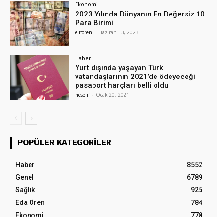
Ekonomi
2023 Yılında Dünyanın En Değersiz 10
Para Birimi
eliforen
-
Haziran 13, 2023
Haber
Yurt dışında yaşayan Türk
vatandaşlarının 2021’de ödeyeceği
pasaport harçları belli oldu
neselif
-
Ocak 20, 2021
POPÜLER KATEGORILER
Haber
8552
Genel
6789
Sağlık
925
Eda Ören
784
Ekonomi
778