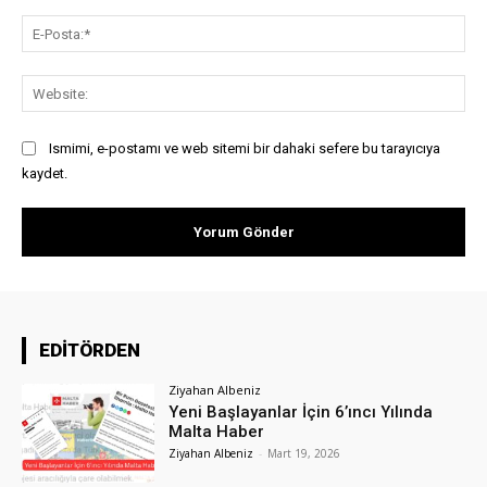
E-
Pos
Web
Ismimi, e-postamı ve web sitemi bir dahaki sefere bu tarayıcıya
kaydet.
EDİTÖRDEN
Ziyahan Albeniz
Yeni Başlayanlar İçin 6’ıncı Yılında
Malta Haber
Ziyahan Albeniz
-
Mart 19, 2026