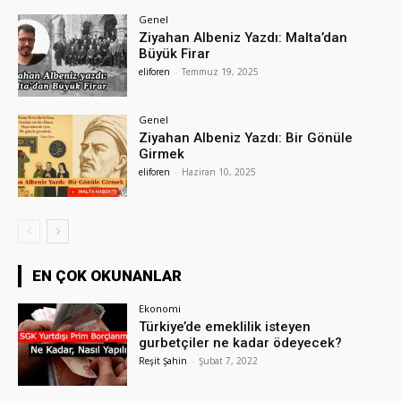
Genel
Ziyahan Albeniz Yazdı: Malta’dan
Büyük Firar
eliforen
-
Temmuz 19, 2025
Genel
Ziyahan Albeniz Yazdı: Bir Gönüle
Girmek
eliforen
-
Haziran 10, 2025
EN ÇOK OKUNANLAR
Ekonomi
Türkiye’de emeklilik isteyen
gurbetçiler ne kadar ödeyecek?
Reşit Şahin
-
Şubat 7, 2022