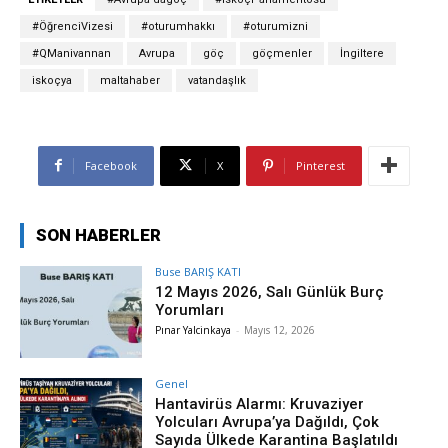
#ÖğrenciVizesi
#oturumhakkı
#oturumizni
#QManivannan
Avrupa
göç
göçmenler
İngiltere
iskoçya
maltahaber
vatandaşlık
Facebook
X
Pinterest
SON HABERLER
Buse BARIŞ KATI
12 Mayıs 2026, Salı Günlük Burç
Yorumları
Pınar Yalcinkaya
-
Mayıs 12, 2026
Genel
Hantavirüs Alarmı: Kruvaziyer
Yolcuları Avrupa’ya Dağıldı, Çok
Sayıda Ülkede Karantina Başlatıldı