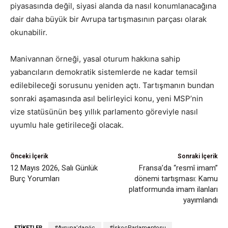
piyasasında değil, siyasi alanda da nasıl konumlanacağına
dair daha büyük bir Avrupa tartışmasının parçası olarak
okunabilir.
Manivannan örneği, yasal oturum hakkına sahip
yabancıların demokratik sistemlerde ne kadar temsil
edilebileceği sorusunu yeniden açtı. Tartışmanın bundan
sonraki aşamasında asıl belirleyici konu, yeni MSP’nin
vize statüsünün beş yıllık parlamento göreviyle nasıl
uyumlu hale getirileceği olacak.
Önceki İçerik
Sonraki İçerik
12 Mayıs 2026, Salı Günlük
Fransa’da “resmî imam”
Burç Yorumları
dönemi tartışması: Kamu
platformunda imam ilanları
yayımlandı
ETIKETLER
#Avrupa’dagöç
#İskoçParlamentosu