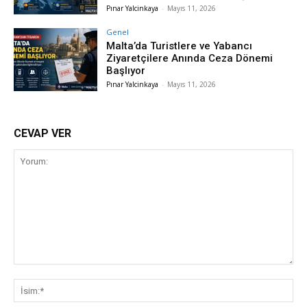
Pınar Yalcinkaya
-
Mayıs 11, 2026
Genel
Malta’da Turistlere ve Yabancı
Ziyaretçilere Anında Ceza Dönemi
Başlıyor
Pınar Yalcinkaya
-
Mayıs 11, 2026
CEVAP VER
Yorum:
İsi