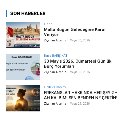
SON HABERLER
Genel
Malta Bugün Geleceğine Karar
Veriyor
Ziyahan Albeniz
-
Mayıs 30, 2026
Buse BARIŞ KATI
30 Mayıs 2026, Cumartesi Günlük
Burç Yorumları
Ziyahan Albeniz
-
Mayıs 30, 2026
Firdevs Hanım
FREKANSLAR HAKKINDA HER ȘEY 2 –
AH KALBİM! SEN BENDEN NE ÇEKTİN!
Ziyahan Albeniz
-
Mayıs 29, 2026