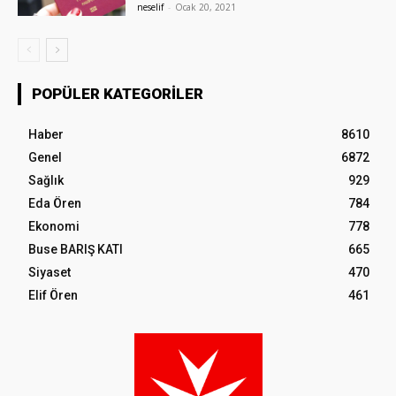
neselif
-
Ocak 20, 2021
POPÜLER KATEGORILER
Haber
8610
Genel
6872
Sağlık
929
Eda Ören
784
Ekonomi
778
Buse BARIŞ KATI
665
Siyaset
470
Elif Ören
461