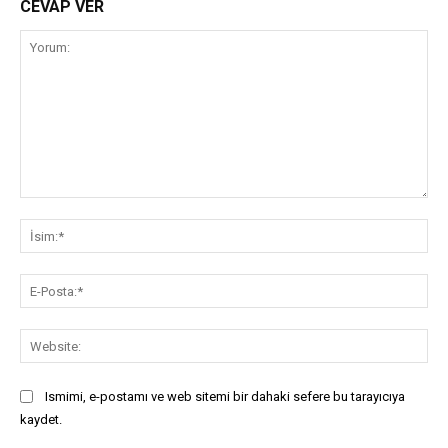
CEVAP VER
Yorum:
İsi
E-
Pos
Web
Ismimi, e-postamı ve web sitemi bir dahaki sefere bu tarayıcıya
kaydet.