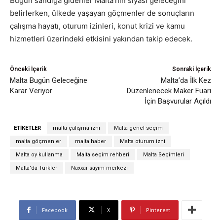
Bugün sandığa gidenler Malta’nın siyasi geleceğini
belirlerken, ülkede yaşayan göçmenler de sonuçların
çalışma hayatı, oturum izinleri, konut krizi ve kamu
hizmetleri üzerindeki etkisini yakından takip edecek.
Önceki İçerik
Sonraki İçerik
Malta Bugün Geleceğine
Malta’da İlk Kez
Karar Veriyor
Düzenlenecek Maker Fuarı
İçin Başvurular Açıldı
ETIKETLER
malta çalışma izni
Malta genel seçim
malta göçmenler
malta haber
Malta oturum izni
Malta oy kullanma
Malta seçim rehberi
Malta Seçimleri
Malta'da Türkler
Naxxar sayım merkezi
Facebook
X
Pinterest