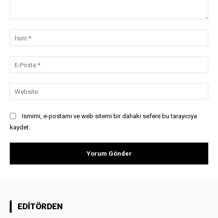
Yorum:
İsi
E-
Pos
Web
Ismimi, e-postamı ve web sitemi bir dahaki sefere bu tarayıcıya
kaydet.
EDİTÖRDEN