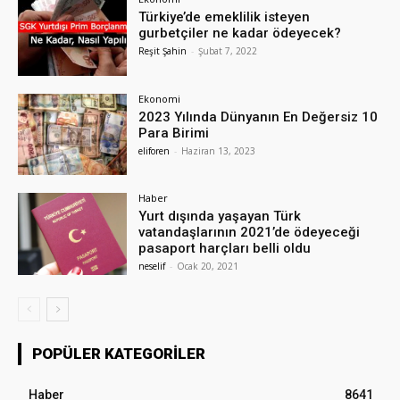
Türkiye’de emeklilik isteyen
gurbetçiler ne kadar ödeyecek?
Reşit Şahin
-
Şubat 7, 2022
Ekonomi
2023 Yılında Dünyanın En Değersiz 10
Para Birimi
eliforen
-
Haziran 13, 2023
Haber
Yurt dışında yaşayan Türk
vatandaşlarının 2021’de ödeyeceği
pasaport harçları belli oldu
neselif
-
Ocak 20, 2021
POPÜLER KATEGORILER
Haber
8641