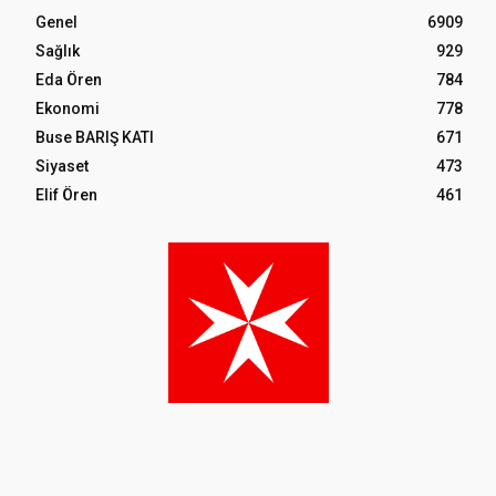
Genel
6909
Sağlık
929
Eda Ören
784
Ekonomi
778
Buse BARIŞ KATI
671
Siyaset
473
Elif Ören
461