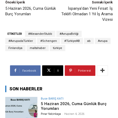
Önceki İçerik
Sonraki İçerik
5 Haziran 2026, Cuma Günlük
İspanya’dan Yeni Fırsat: İş
Burç Yorumları
Teklifi Olmadan 1 Yıl İş Arama
Vizesi
ETIKETLER
#AlexanderStubb
#AvrupaBirliği
#AvrupadaTürkler
#Schengen
#TürkiyeAB
ab
Avrupa
Finlandiya
maltahaber
türkiye
Facebook
X
Pinterest
SON HABERLER
Buse BARIŞ KATI
5 Haziran 2026, Cuma Günlük Burç
Yorumları
Pınar Yalcinkaya
-
Haziran 4, 2026