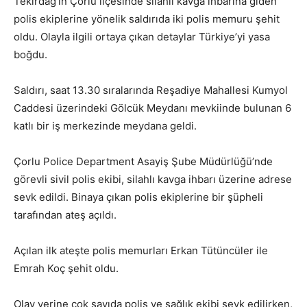
Tekirdağ’ın
Çorlu
ilçesinde silahlı kavga ihbarına giden
polis ekiplerine yönelik saldırıda iki polis memuru şehit
oldu. Olayla ilgili ortaya çıkan detaylar Türkiye’yi yasa
boğdu.
Saldırı, saat 13.30 sıralarında Reşadiye Mahallesi Kumyol
Caddesi üzerindeki Gölcük Meydanı mevkiinde bulunan 6
katlı bir iş merkezinde meydana geldi.
Çorlu Police Department
Asayiş Şube Müdürlüğü’nde
görevli sivil polis ekibi, silahlı kavga ihbarı üzerine adrese
sevk edildi. Binaya çıkan polis ekiplerine bir şüpheli
tarafından ateş açıldı.
Açılan ilk ateşte polis memurları
Erkan Tütüncüler
ile
Emrah Koç
şehit oldu.
Olay yerine çok sayıda polis ve sağlık ekibi sevk edilirken,