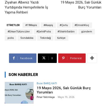
Ziyahan Albeniz Yazdı:
19 Mayıs 2026, Salı Günlük
Yurtdışında Hemşehrilerle İş
Burç Yorumları
Yapma Rehberi
ETIKETLER
#19Mayis
#Asayiş
#Çorlu
#EmrahKoç
#ErkanTütüncüler
#ŞehitPolis
#SilahlıSaldırı
gündem
polis
Sondakika
Tekirdağ
türkiye
Facebook
X
Pinterest
SON HABERLER
Buse BARIŞ KATI
19 Mayıs 2026, Salı Günlük Burç
Yorumları
Pınar Yalcinkaya
-
Mayıs 19, 2026