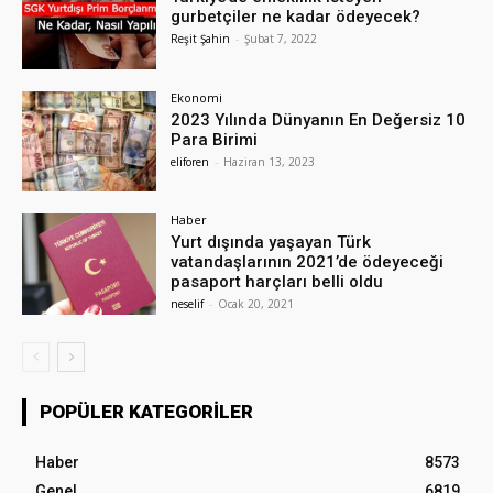
gurbetçiler ne kadar ödeyecek?
Reşit Şahin
-
Şubat 7, 2022
Ekonomi
2023 Yılında Dünyanın En Değersiz 10
Para Birimi
eliforen
-
Haziran 13, 2023
Haber
Yurt dışında yaşayan Türk
vatandaşlarının 2021’de ödeyeceği
pasaport harçları belli oldu
neselif
-
Ocak 20, 2021
POPÜLER KATEGORILER
Haber
8573
Genel
6819