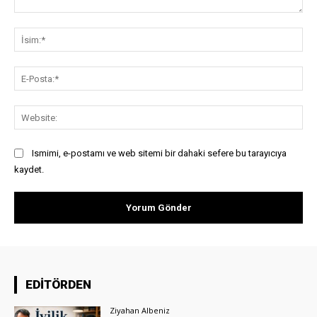
Yorum:
İsi
E-
Pos
Web
Ismimi, e-postamı ve web sitemi bir dahaki sefere bu tarayıcıya
kaydet.
EDİTÖRDEN
Ziyahan Albeniz