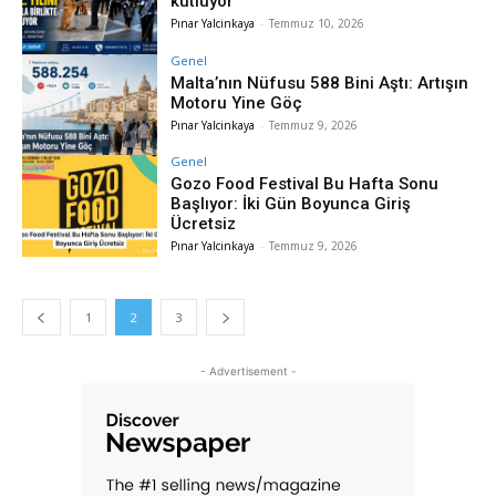
kutluyor
Pınar Yalcinkaya
-
Temmuz 10, 2026
Genel
Malta’nın Nüfusu 588 Bini Aştı: Artışın
Motoru Yine Göç
Pınar Yalcinkaya
-
Temmuz 9, 2026
Genel
Gozo Food Festival Bu Hafta Sonu
Başlıyor: İki Gün Boyunca Giriş
Ücretsiz
Pınar Yalcinkaya
-
Temmuz 9, 2026
1
2
3
- Advertisement -