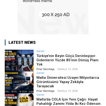
LATEST NEWS
Genel
Türkiye’nin Beyin Göçü Derinleşiyor:
Gidenlerin Yüzde 85’inin Dönüş Planı
Yok
Pınar Yalcinkaya
-
Temmuz 13, 2026
Genel
Malta Üniversitesi Uzayın Milyonlarca
Görüntüsünü Yapay Zekâyla
Tarayacak
Pınar Yalcinkaya
-
Temmuz 13, 2026
Genel
Malta’da COLA İçin Yeni Çağrı: Hayat
Pahalılığı Zammı Yılda İki Kez Ödensin