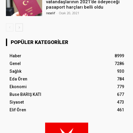
vatandaşlarının 2021’de ödeyeceği
pasaport harçları belli oldu
neselif
-
Ocak 20, 2021
POPÜLER KATEGORILER
Haber
8999
Genel
7286
Sağlık
930
Eda Ören
784
Ekonomi
779
Buse BARIŞ KATI
677
Siyaset
473
Elif Ören
461