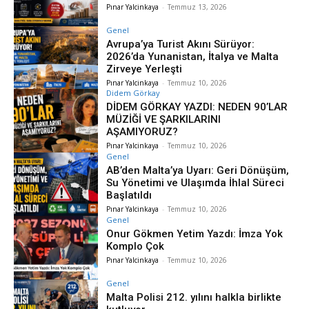
Pınar Yalcinkaya
-
Temmuz 13, 2026
Genel
Avrupa’ya Turist Akını Sürüyor:
2026’da Yunanistan, İtalya ve Malta
Zirveye Yerleşti
Pınar Yalcinkaya
-
Temmuz 10, 2026
Didem Görkay
DİDEM GÖRKAY YAZDI: NEDEN 90’LAR
MÜZİĞİ VE ŞARKILARINI
AŞAMIYORUZ?
Pınar Yalcinkaya
-
Temmuz 10, 2026
Genel
AB’den Malta’ya Uyarı: Geri Dönüşüm,
Su Yönetimi ve Ulaşımda İhlal Süreci
Başlatıldı
Pınar Yalcinkaya
-
Temmuz 10, 2026
Genel
Onur Gökmen Yetim Yazdı: İmza Yok
Komplo Çok
Pınar Yalcinkaya
-
Temmuz 10, 2026
Genel
Malta Polisi 212. yılını halkla birlikte