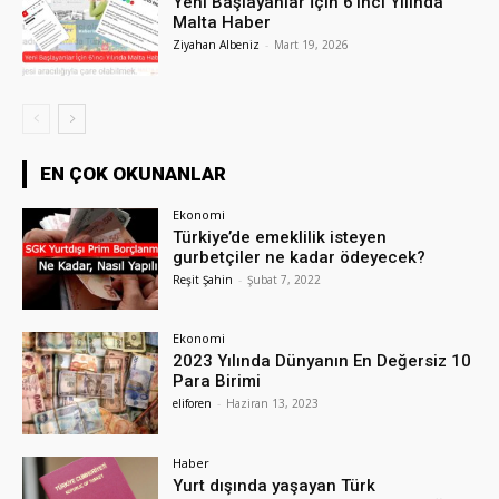
Yeni Başlayanlar İçin 6’ıncı Yılında
Malta Haber
Ziyahan Albeniz
-
Mart 19, 2026
EN ÇOK OKUNANLAR
Ekonomi
Türkiye’de emeklilik isteyen
gurbetçiler ne kadar ödeyecek?
Reşit Şahin
-
Şubat 7, 2022
Ekonomi
2023 Yılında Dünyanın En Değersiz 10
Para Birimi
eliforen
-
Haziran 13, 2023
Haber
Yurt dışında yaşayan Türk