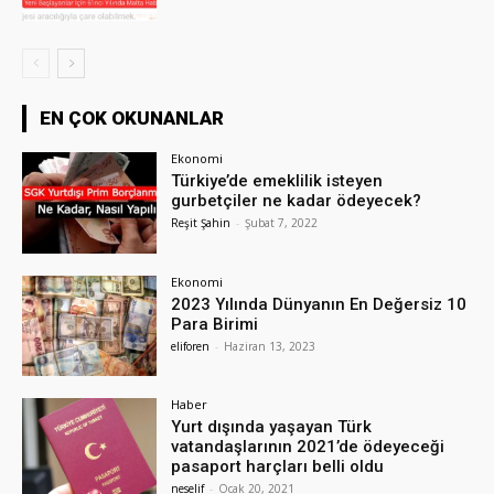
EN ÇOK OKUNANLAR
Ekonomi
Türkiye’de emeklilik isteyen
gurbetçiler ne kadar ödeyecek?
Reşit Şahin
-
Şubat 7, 2022
Ekonomi
2023 Yılında Dünyanın En Değersiz 10
Para Birimi
eliforen
-
Haziran 13, 2023
Haber
Yurt dışında yaşayan Türk
vatandaşlarının 2021’de ödeyeceği
pasaport harçları belli oldu
neselif
-
Ocak 20, 2021