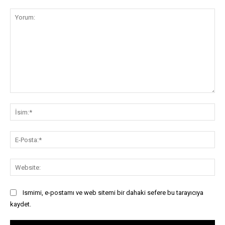
Yorum:
İsi
E-
Pos
Web
Ismimi, e-postamı ve web sitemi bir dahaki sefere bu tarayıcıya
kaydet.