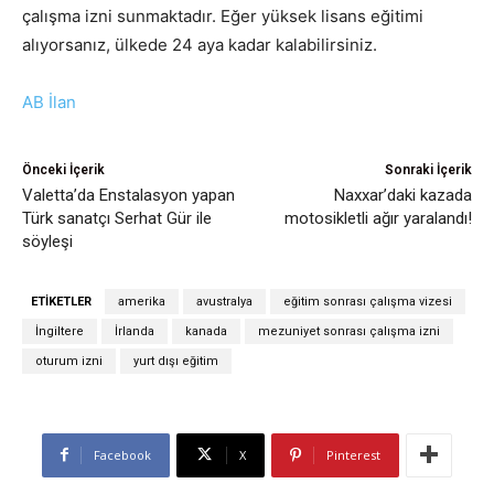
çalışma izni sunmaktadır. Eğer yüksek lisans eğitimi
alıyorsanız, ülkede 24 aya kadar kalabilirsiniz.
AB İlan
Önceki İçerik
Sonraki İçerik
Valetta’da Enstalasyon yapan
Naxxar’daki kazada
Türk sanatçı Serhat Gür ile
motosikletli ağır yaralandı!
söyleşi
ETIKETLER
amerika
avustralya
eğitim sonrası çalışma vizesi
İngiltere
İrlanda
kanada
mezuniyet sonrası çalışma izni
oturum izni
yurt dışı eğitim
Facebook
X
Pinterest