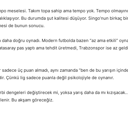
tempo meselesi. Takım topa sahip ama tempo yok. Tempo olmayınc
lıklaşıyor. Bu durumda şut kalitesi düşüyor. Singo’nun birkaç bi
emesi de bunun sonucu.
 daha doğru oynadı. Modern futbolda bazen “az ama etkili” oyn
atasaray pas yaptı ama tehdit üretmedi, Trabzonspor ise az geld
or sadece üç puan almadı, aynı zamanda “ben de bu yarışın içind
. Çünkü lig sadece puanla değil psikolojiyle de oynanır.
rbi dengeleri değiştirecek mi, yoksa yarış daha da mı kızışacak
illenir. Bu akşam göreceğiz.