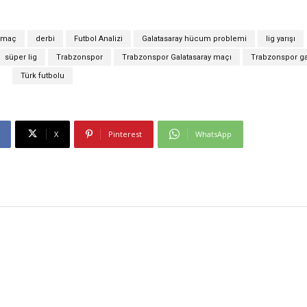
 maç
derbi
Futbol Analizi
Galatasaray hücum problemi
lig yarışı
süper lig
Trabzonspor
Trabzonspor Galatasaray maçı
Trabzonspor gal
Türk futbolu
X
Pinterest
WhatsApp