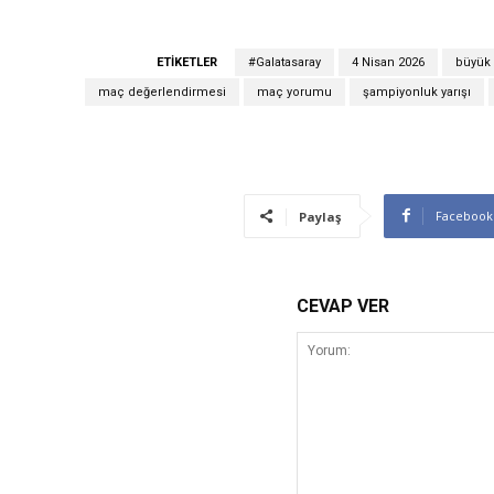
ETIKETLER
#Galatasaray
4 Nisan 2026
büyük
maç değerlendirmesi
maç yorumu
şampiyonluk yarışı
Facebook
Paylaş
CEVAP VER