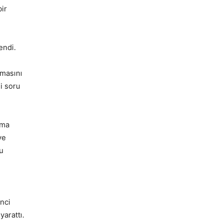
ir
endi.
nmasını
ni soru
ama
ye
Bu
inci
yarattı.