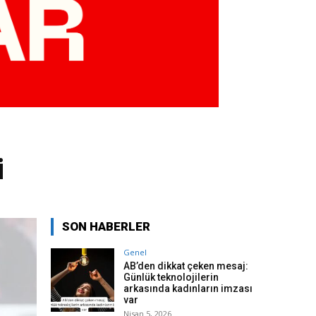
i
SON HABERLER
Genel
AB’den dikkat çeken mesaj:
Günlük teknolojilerin
arkasında kadınların imzası
var
Nisan 5, 2026