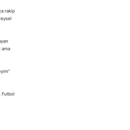
a rakip
reysel
ayan
i ama
eyim”
… Futbol