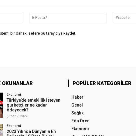
İsim:*
E-
Posta:*
temi bir dahaki sefere bu tarayıcıya kaydet.
K OKUNANLAR
POPÜLER KATEGORILER
Ekonomi
Haber
Türkiye’de emeklilik isteyen
gurbetçiler ne kadar
Genel
ödeyecek?
Sağlık
Şubat 7, 2022
Eda Ören
Ekonomi
Ekonomi
2023 Yılında Dünyanın En