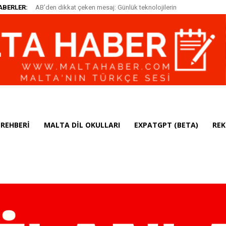
ABERLER:
AB’den dikkat çeken mesaj: Günlük teknolojilerin
arkasında kadınların imzası var
REHBERI
MALTA DIL OKULLARI
EXPATGPT (BETA)
REK