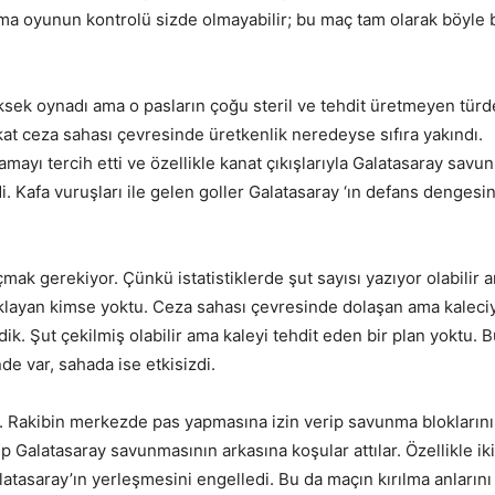
ama oyunun kontrolü sizde olmayabilir; bu maç tam olarak böyle b
üksek oynadı ama o pasların çoğu steril ve tehdit üretmeyen türd
kat ceza sahası çevresinde üretkenlik neredeyse sıfıra yakındı.
mayı tercih etti ve özellikle kanat çıkışlarıyla Galatasaray savu
di. Kafa vuruşları ile gelen goller Galatasaray ‘ın defans dengesi
ak gerekiyor. Çünkü istatistiklerde şut sayısı yazıyor olabilir 
yoklayan kimse yoktu. Ceza sahası çevresinde dolaşan ama kaleci
ik. Şut çekilmiş olabilir ama kaleyi tehdit eden bir plan yoktu. 
e var, sahada ise etkisizdi.
. Rakibin merkezde pas yapmasına izin verip savunma bloklarını
ıp Galatasaray savunmasının arkasına koşular attılar. Özellikle ik
latasaray’ın yerleşmesini engelledi. Bu da maçın kırılma anlarını 