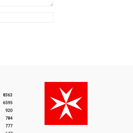
Website:
8363
6595
920
784
777