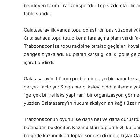
belirleyen takım Trabzonspor’du. Top sizde olabilir 
tablo sundu.
Galatasaray ilk yarıda topu dolaştırdı, pas yüzdesi y
Orta sahada topu tutup kenarlara açma planı vardı fa
Trabzonspor ise topu rakibine bırakıp geçişleri kovala
dengesiz yakaladı. Bu planın karşılığı da iki golle gel
işaretlendirdi.
Galatasaray’ın hücum problemine ayrı bir parantez açm
gerçek tablo şu: Singo harici kaleyi ciddi anlamda 
“gerçek bir refleks yaptıran” bir organizasyon görmed
yüzden Galatasaray’ın hücum aksiyonları kağıt üzerind
Trabzonspor’un oyunu ise daha net ve daha dürüsttü
bozmadan beklediler. Kazandıkları topları hızlı kullan
bölgede kazandıkları toplar sonrası dikine çıkışlar Ga