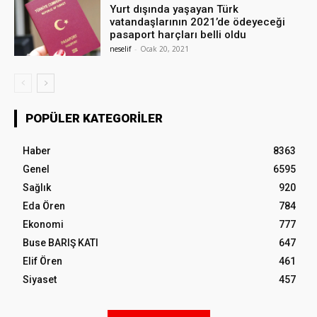
Yurt dışında yaşayan Türk
vatandaşlarının 2021’de ödeyeceği
pasaport harçları belli oldu
neselif
-
Ocak 20, 2021
POPÜLER KATEGORILER
Haber
8363
Genel
6595
Sağlık
920
Eda Ören
784
Ekonomi
777
Buse BARIŞ KATI
647
Elif Ören
461
Siyaset
457