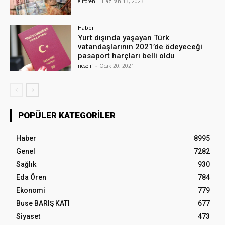
eliforen
-
Haziran 13, 2023
Haber
Yurt dışında yaşayan Türk
vatandaşlarının 2021’de ödeyeceği
pasaport harçları belli oldu
neselif
-
Ocak 20, 2021
POPÜLER KATEGORILER
Haber
8995
Genel
7282
Sağlık
930
Eda Ören
784
Ekonomi
779
Buse BARIŞ KATI
677
Siyaset
473