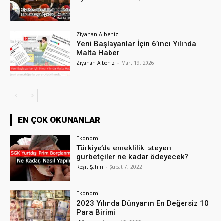
Ziyahan Albeniz
Yeni Başlayanlar İçin 6’ıncı Yılında
Malta Haber
Ziyahan Albeniz
-
Mart 19, 2026
EN ÇOK OKUNANLAR
Ekonomi
Türkiye’de emeklilik isteyen
gurbetçiler ne kadar ödeyecek?
Reşit Şahin
-
Şubat 7, 2022
Ekonomi
2023 Yılında Dünyanın En Değersiz 10
Para Birimi