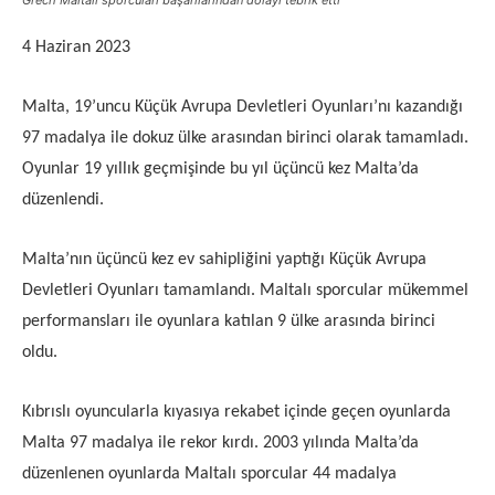
4 Haziran 2023
Malta, 19’uncu Küçük Avrupa Devletleri Oyunları’nı kazandığı
97 madalya ile dokuz ülke arasından birinci olarak tamamladı.
Oyunlar 19 yıllık geçmişinde bu yıl üçüncü kez Malta’da
düzenlendi.
Malta’nın üçüncü kez ev sahipliğini yaptığı Küçük Avrupa
Devletleri Oyunları tamamlandı. Maltalı sporcular mükemmel
performansları ile oyunlara katılan 9 ülke arasında birinci
oldu.
Kıbrıslı oyuncularla kıyasıya rekabet içinde geçen oyunlarda
Malta 97 madalya ile rekor kırdı. 2003 yılında Malta’da
düzenlenen oyunlarda Maltalı sporcular 44 madalya