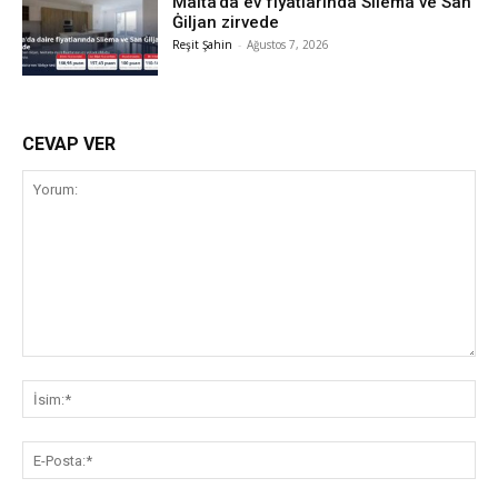
Malta’da ev fiyatlarında Sliema ve San
Ġiljan zirvede
Reşit Şahin
-
Ağustos 7, 2026
CEVAP VER
Yorum:
İsi
E-
Pos