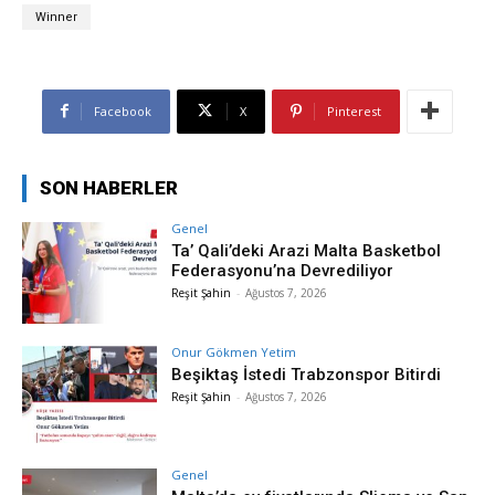
Winner
Facebook
X
Pinterest
SON HABERLER
Genel
Ta’ Qali’deki Arazi Malta Basketbol
Federasyonu’na Devrediliyor
Reşit Şahin
-
Ağustos 7, 2026
Onur Gökmen Yetim
Beşiktaş İstedi Trabzonspor Bitirdi
Reşit Şahin
-
Ağustos 7, 2026
Genel