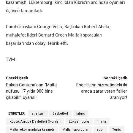
kazanmıştı.
Lüksemburg ikinci olan Kıbrıs’ın ardından oyunları
üçüncü tamamladı.
Cumhurbaşkanı George Vella, Başbakan Robert Abela,
muhalefet lideri Bernard Grech Maltalı sporcuları
başarılarından dolayı tebrik etti.
TVM
Önceki İçerik
Sonraki İçerik
Bakan Caruana’dan “Malta
Engellilerin hizmetindeki iki
nüfusu 17 yılda 800 bine
araca zarar veren failler
çıkabilir” uyarısı!
aranıyor!
ETIKETLER
atletizm
Basketbol
kıbrıs
Küçük Avrupa Devletleri Oyunları
Lüksemburg
malta
Malta rekor madalya kazandı
Maltalı sporcular
spor
Tenis