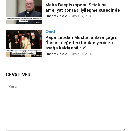
Malta Başpiskoposu Scicluna
ameliyat sonrası iyileşme sürecinde
Pınar Yalcinkaya
-
Mayıs 14, 2026
Genel
Papa Leo’dan Müslümanlara çağrı:
“İnsani değerleri birlikte yeniden
ayağa kaldırabiliriz”
Pınar Yalcinkaya
-
Mayıs 13, 2026
CEVAP VER