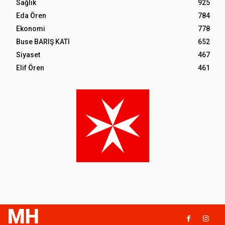
Sağlık
925
Eda Ören
784
Ekonomi
778
Buse BARIŞ KATI
652
Siyaset
467
Elif Ören
461
MH