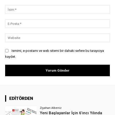
Yorum:
İsi
E-
Pos
Web
Ismimi, e-postamı ve web sitemi bir dahaki sefere bu tarayıcıya
kaydet.
EDİTÖRDEN
Ziyahan Albeniz
Yeni Başlayanlar İçin 6’ıncı Yılında