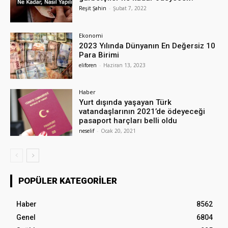
Reşit Şahin
-
Şubat 7, 2022
Ekonomi
2023 Yılında Dünyanın En Değersiz 10
Para Birimi
eliforen
-
Haziran 13, 2023
Haber
Yurt dışında yaşayan Türk
vatandaşlarının 2021’de ödeyeceği
pasaport harçları belli oldu
neselif
-
Ocak 20, 2021
POPÜLER KATEGORILER
Haber
8562
Genel
6804