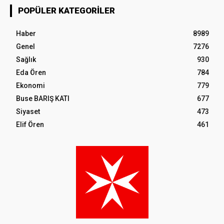
POPÜLER KATEGORILER
Haber
8989
Genel
7276
Sağlık
930
Eda Ören
784
Ekonomi
779
Buse BARIŞ KATI
677
Siyaset
473
Elif Ören
461