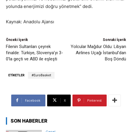
yolunda enerjimizi doğru yönetmek” dedi.
Kaynak: Anadolu Ajansı
Önceki İçerik
Sonraki İçerik
Filenin Sultanları çeyrek
Yolcular Mağdur Oldu: Libyan
finalde: Türkiye, Slovenya’yı 3-
Airlines Uçağı İstanbul’dan
0’la geçti ve ABD ile eşleşti
Boş Döndü
ETIKETLER
#EuroBasket
Facebook
X
Pinterest
SON HABERLER
Genel