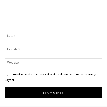
Yorum:
İsi
E-
Pos
Web
Ismimi, e-postamı ve web sitemi bir dahaki sefere bu tarayıcıya
kaydet.