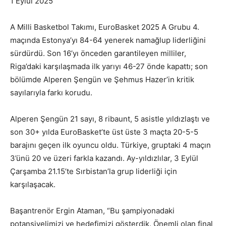
1 Eylül 2025
A Milli Basketbol Takımı, EuroBasket 2025 A Grubu 4.
maçında Estonya’yı 84-64 yenerek namağlup liderliğini
sürdürdü. Son 16’yı önceden garantileyen milliler,
Riga’daki karşılaşmada ilk yarıyı 46-27 önde kapattı; son
bölümde Alperen Şengün ve Şehmus Hazer’in kritik
sayılarıyla farkı korudu.
Alperen Şengün 21 sayı, 8 ribaunt, 5 asistle yıldızlaştı ve
son 30+ yılda EuroBasket’te üst üste 3 maçta 20-5-5
barajını geçen ilk oyuncu oldu. Türkiye, gruptaki 4 maçın
3’ünü 20 ve üzeri farkla kazandı. Ay-yıldızlılar, 3 Eylül
Çarşamba 21.15’te Sırbistan’la grup liderliği için
karşılaşacak.
Başantrenör Ergin Ataman, “Bu şampiyonadaki
potansiyelimizi ve hedefimizi gösterdik. Önemli olan final