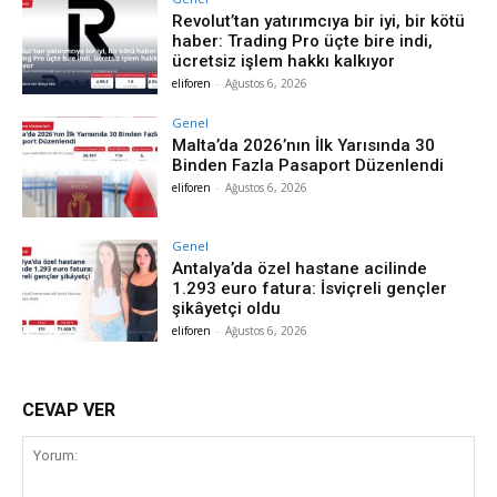
Revolut’tan yatırımcıya bir iyi, bir kötü
haber: Trading Pro üçte bire indi,
ücretsiz işlem hakkı kalkıyor
eliforen
-
Ağustos 6, 2026
Genel
Malta’da 2026’nın İlk Yarısında 30
Binden Fazla Pasaport Düzenlendi
eliforen
-
Ağustos 6, 2026
Genel
Antalya’da özel hastane acilinde
1.293 euro fatura: İsviçreli gençler
şikâyetçi oldu
eliforen
-
Ağustos 6, 2026
CEVAP VER