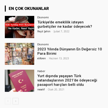
EN ÇOK OKUNANLAR
Ekonomi
Türkiye’de emeklilik isteyen
gurbetçiler ne kadar ödeyecek?
Reşit Şahin
-
Şubat 7, 2022
Ekonomi
2023 Yılında Dünyanın En Değersiz 10
Para Birimi
eliforen
-
Haziran 13, 2023
Haber
Yurt dışında yaşayan Türk
vatandaşlarının 2021’de ödeyeceği
pasaport harçları belli oldu
neselif
-
Ocak 20, 2021