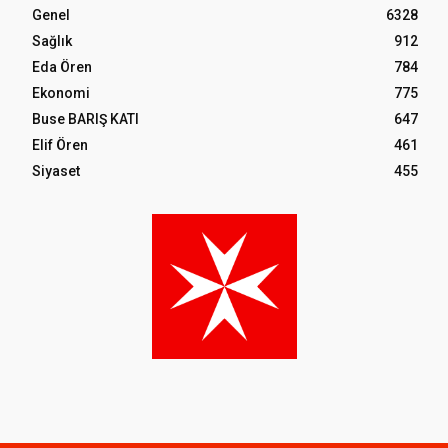
Genel
6328
Sağlık
912
Eda Ören
784
Ekonomi
775
Buse BARIŞ KATI
647
Elif Ören
461
Siyaset
455