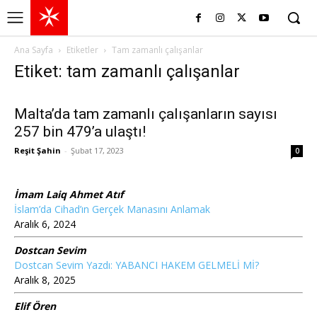
Ana Sayfa
Etiketler
Tam zamanlı çalışanlar
Etiket: tam zamanlı çalışanlar
Malta’da tam zamanlı çalışanların sayısı
257 bin 479’a ulaştı!
Reşit Şahin
-
Şubat 17, 2023
0
İmam Laiq Ahmet Atıf
İslam’da Cihad’ın Gerçek Manasını Anlamak
Aralık 6, 2024
Dostcan Sevim
Dostcan Sevim Yazdı: YABANCI HAKEM GELMELİ Mİ?
Aralık 8, 2025
Elif Ören