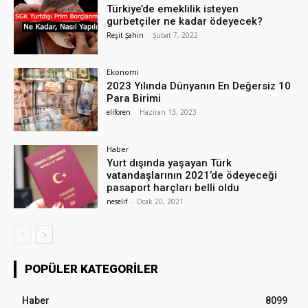
Türkiye’de emeklilik isteyen
gurbetçiler ne kadar ödeyecek?
Reşit Şahin
-
Şubat 7, 2022
Ekonomi
2023 Yılında Dünyanın En Değersiz 10
Para Birimi
eliforen
-
Haziran 13, 2023
Haber
Yurt dışında yaşayan Türk
vatandaşlarının 2021’de ödeyeceği
pasaport harçları belli oldu
neselif
-
Ocak 20, 2021
POPÜLER KATEGORILER
Haber
8099