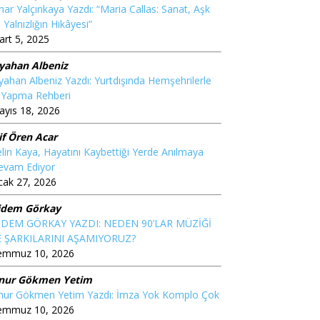
nar Yalçınkaya Yazdı: “Maria Callas: Sanat, Aşk
 Yalnızlığın Hikâyesi”
rt 5, 2025
iyahan Albeniz
yahan Albeniz Yazdı: Yurtdışında Hemşehrilerle
ş Yapma Rehberi
yıs 18, 2026
if Ören Acar
lin Kaya, Hayatını Kaybettiği Yerde Anılmaya
evam Ediyor
cak 27, 2026
idem Görkay
İDEM GÖRKAY YAZDI: NEDEN 90’LAR MÜZİĞİ
E ŞARKILARINI AŞAMIYORUZ?
emmuz 10, 2026
nur Gökmen Yetim
nur Gökmen Yetim Yazdı: İmza Yok Komplo Çok
emmuz 10, 2026