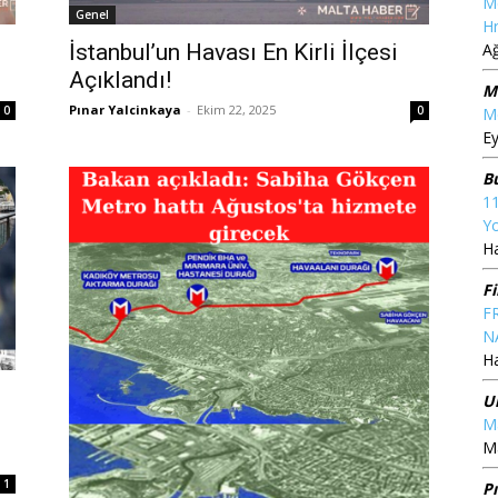
M
Genel
Hr
A
z
İstanbul’un Havası En Kirli İlçesi
Açıklandı!
M
Pınar Yalcinkaya
-
Ekim 22, 2025
0
0
Me
Ey
B
1
Yo
Ha
F
F
N
Ha
l
U
Ma
Ma
1
P