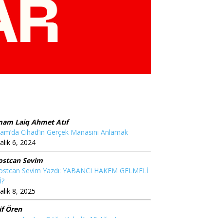
mam Laiq Ahmet Atıf
lam’da Cihad’ın Gerçek Manasını Anlamak
alık 6, 2024
ostcan Sevim
ostcan Sevim Yazdı: YABANCI HAKEM GELMELİ
İ?
alık 8, 2025
if Ören