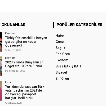
K OKUNANLAR
POPÜLER KATEGORILER
Ekonomi
Haber
Türkiye’de emeklilik isteyen
gurbetçiler ne kadar
Genel
ödeyecek?
Sağlık
Şubat 7, 2022
Eda Ören
Ekonomi
Ekonomi
2023 Yılında Dünyanın En
Değersiz 10 Para Birimi
Buse BARIŞ KATI
Haziran 13, 2023
Siyaset
Elif Ören
Haber
Yurt dışında yaşayan Türk
vatandaşlarının 2021’de
ödeyeceği pasaport
harçları belli oldu
Ocak 20, 2021