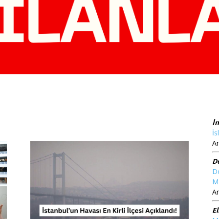
İ
İs
Ar
D
D
M
Ar
El