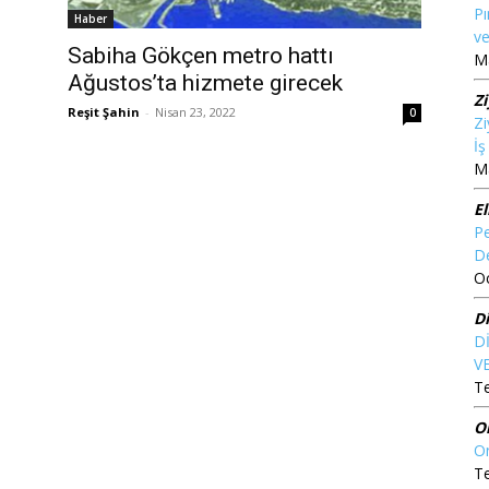
Pı
Haber
ve
Sabiha Gökçen metro hattı
Ma
Ağustos’ta hizmete girecek
Z
Reşit Şahin
-
Nisan 23, 2022
0
Zi
İ
Ma
El
Pe
D
O
D
D
V
T
O
O
T