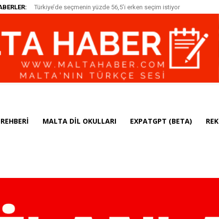
ABERLER:
Türkiye’de seçmenin yüzde 56,5’i erken seçim istiyor
REHBERI
MALTA DIL OKULLARI
EXPATGPT (BETA)
REK