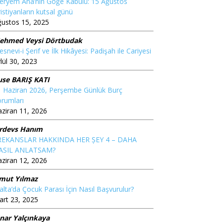
eryem Ana’nın Göğe Kabulü: 15 Ağustos
istiyanların kutsal günü
ğustos 15, 2025
ehmed Veysi Dörtbudak
snevi-i Şerif ve İlk Hikâyesi: Padişah ile Cariyesi
lül 30, 2023
use BARIŞ KATI
1 Haziran 2026, Perşembe Günlük Burç
rumları
ziran 11, 2026
irdevs Hanım
REKANSLAR HAKKINDA HER ȘEY 4 – DAHA
ASIL ANLATSAM?
ziran 12, 2026
mut Yılmaz
lta’da Çocuk Parası İçin Nasıl Başvurulur?
rt 23, 2025
ınar Yalçınkaya