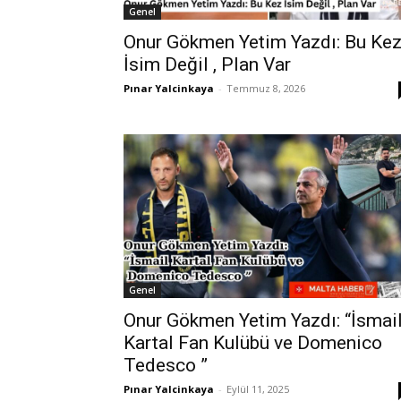
Genel
Onur Gökmen Yetim Yazdı: Bu Ke
İsim Değil , Plan Var
Pınar Yalcinkaya
-
Temmuz 8, 2026
Genel
Onur Gökmen Yetim Yazdı: “İsmai
Kartal Fan Kulübü ve Domenico
Tedesco ”
Pınar Yalcinkaya
-
Eylül 11, 2025