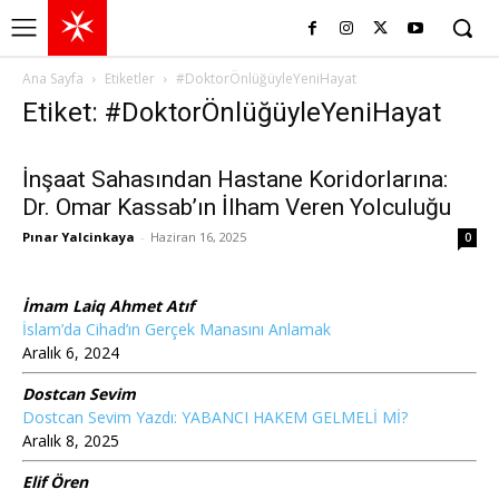
Ana Sayfa
Etiketler
#DoktorÖnlüğüyleYeniHayat
Etiket: #DoktorÖnlüğüyleYeniHayat
İnşaat Sahasından Hastane Koridorlarına:
Dr. Omar Kassab’ın İlham Veren Yolculuğu
Pınar Yalcinkaya
-
Haziran 16, 2025
0
İmam Laiq Ahmet Atıf
İslam’da Cihad’ın Gerçek Manasını Anlamak
Aralık 6, 2024
Dostcan Sevim
Dostcan Sevim Yazdı: YABANCI HAKEM GELMELİ Mİ?
Aralık 8, 2025
Elif Ören