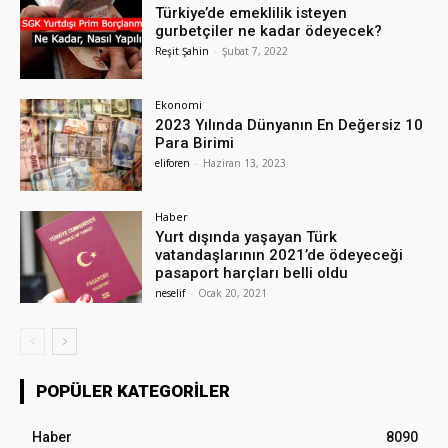
Türkiye’de emeklilik isteyen
gurbetçiler ne kadar ödeyecek?
Reşit Şahin
-
Şubat 7, 2022
Ekonomi
2023 Yılında Dünyanın En Değersiz 10
Para Birimi
eliforen
-
Haziran 13, 2023
Haber
Yurt dışında yaşayan Türk
vatandaşlarının 2021’de ödeyeceği
pasaport harçları belli oldu
neselif
-
Ocak 20, 2021
POPÜLER KATEGORILER
Haber
8090