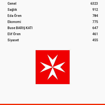
Genel
6323
Sağlık
912
Eda Ören
784
Ekonomi
775
Buse BARIŞ KATI
647
Elif Ören
461
Siyaset
455