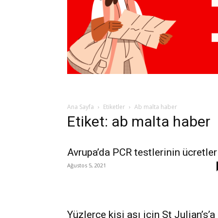
Ana Sayfa
Etiketler
Ab malta haber
Etiket: ab malta haber
Avrupa’da PCR testlerinin ücretler
Ağustos 5, 2021
Yüzlerce kişi aşı için St Julian’s’a