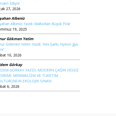
evam Ediyor
cak 27, 2026
iyahan Albeniz
yahan Albeniz Yazdı: Malta’dan Büyük Firar
emmuz 19, 2025
nur Gökmen Yetim
ur Gökmen Yetim Yazdı: Yeni Şarkı; Hyeon-gyu
OH”
bat 10, 2026
idem Görkay
İDEM GÖRKAY YAZDI; MODERN ÇAĞIN SESSİZ
EVRİMİ: MİNİMALİZM VE TÜKETİM
ÜLTÜRÜNÜN EKOLOJİK SINAVI
bat 6, 2026