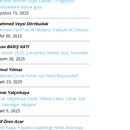
eryem Ana’nın Göğe Kabulü: 15 Ağustos
istiyanların kutsal günü
ğustos 15, 2025
ehmed Veysi Dörtbudak
snevi-i Şerif ve İlk Hikâyesi: Padişah ile Cariyesi
lül 30, 2023
use BARIŞ KATI
6 Kasım 2025, Çarşamba Günlük Burç Yorumları
asım 26, 2025
mut Yılmaz
lta’da Çocuk Parası İçin Nasıl Başvurulur?
rt 23, 2025
ınar Yalçınkaya
nar Yalçınkaya Yazdı: “Maria Callas: Sanat, Aşk
 Yalnızlığın Hikâyesi”
rt 5, 2025
if Ören Acar
lin Kaya, Hayatını Kaybettiği Yerde Anılmaya