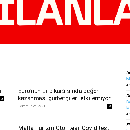
İ
İs
Ar
i
Euro’nun Lira karşısında değer
D
kazanması gurbetçileri etkilemiyor
0
D
Temmuz 24, 2021
0
M
Ar
El
Malta Turizm Otoritesi, Covid testi