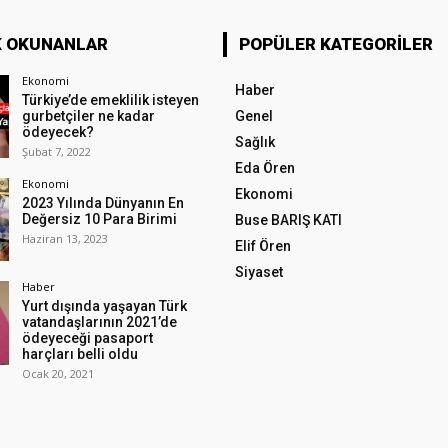
K OKUNANLAR
POPÜLER KATEGORILER
Ekonomi
Haber
Türkiye’de emeklilik isteyen
gurbetçiler ne kadar
Genel
ödeyecek?
Sağlık
Şubat 7, 2022
Eda Ören
Ekonomi
Ekonomi
2023 Yılında Dünyanın En
Değersiz 10 Para Birimi
Buse BARIŞ KATI
Haziran 13, 2023
Elif Ören
Siyaset
Haber
Yurt dışında yaşayan Türk
vatandaşlarının 2021’de
ödeyeceği pasaport
harçları belli oldu
Ocak 20, 2021