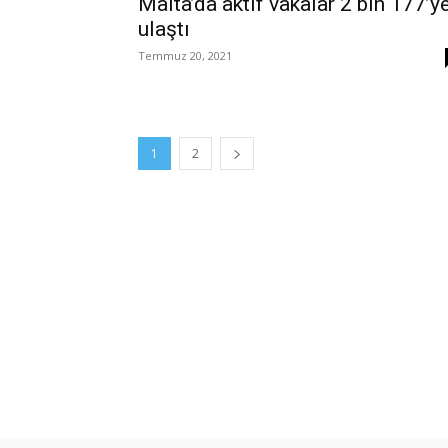
Malta’da aktif vakalar 2 bin 177’y
ulaştı
Temmuz 20, 2021
1
2