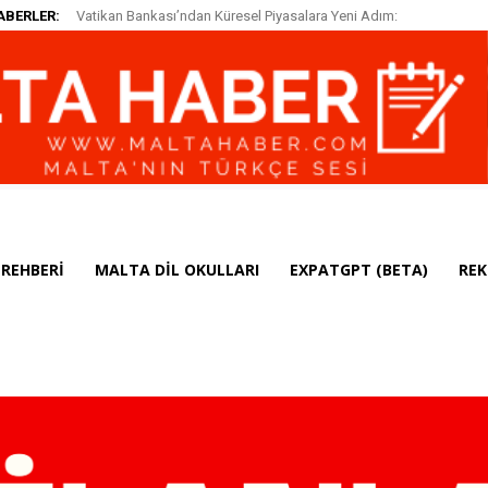
ABERLER:
Vatikan Bankası’ndan Küresel Piyasalara Yeni Adım:
Temu Türkiye’ye Geri Döndü: 30 Euro Düzenlemesine
Katolik Değerlerine Uyumlu Endeksler Başlatıldı
Karşı Yeni Model
REHBERI
MALTA DIL OKULLARI
EXPATGPT (BETA)
REK