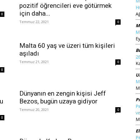
M
pozitif öğrencileri eve götürmek
Hr
için daha...
A
0
Temmuz 22, 2021
0
M
Me
Ey
Malta 60 yaş ve üzeri tüm kişileri
B
aşıladı
2
Temmuz 21, 2021
0
K
0
U
Ma
Ma
Dünyanın en zengin kişisi Jeff
P
du
Bezos, bugün uzaya gidiyor
Pı
Temmuz 20, 2021
0
ve
0
Ma
El
Pe