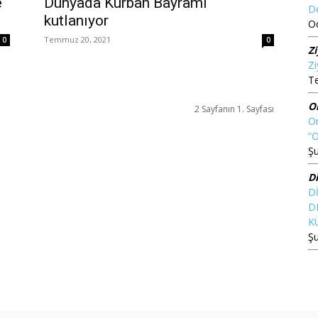
e
Dünyada Kurban Bayramı
D
kutlanıyor
O
Temmuz 20, 2021
0
0
Z
Zi
T
O
2 Sayfanın 1. Sayfası
On
“
Şu
D
D
D
K
Şu