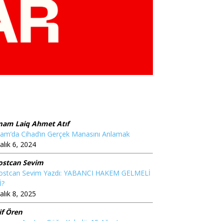
mam Laiq Ahmet Atıf
lam’da Cihad’ın Gerçek Manasını Anlamak
alık 6, 2024
ostcan Sevim
ostcan Sevim Yazdı: YABANCI HAKEM GELMELİ
İ?
alık 8, 2025
if Ören