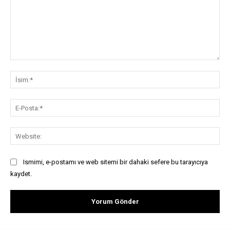
Yorum:
İsi
E-
Pos
Web
Ismimi, e-postamı ve web sitemi bir dahaki sefere bu tarayıcıya
kaydet.