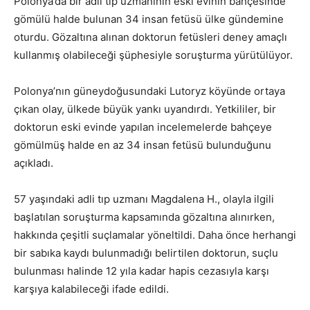
Polonya’da bir adli tıp uzmanının eski evinin bahçesinde
gömülü halde bulunan 34 insan fetüsü ülke gündemine
oturdu. Gözaltına alınan doktorun fetüsleri deney amaçlı
kullanmış olabileceği şüphesiyle soruşturma yürütülüyor.
Polonya’nın güneydoğusundaki Lutoryz köyünde ortaya
çıkan olay, ülkede büyük yankı uyandırdı. Yetkililer, bir
doktorun eski evinde yapılan incelemelerde bahçeye
gömülmüş halde en az 34 insan fetüsü bulunduğunu
açıkladı.
57 yaşındaki adli tıp uzmanı Magdalena H., olayla ilgili
başlatılan soruşturma kapsamında gözaltına alınırken,
hakkında çeşitli suçlamalar yöneltildi. Daha önce herhangi
bir sabıka kaydı bulunmadığı belirtilen doktorun, suçlu
bulunması halinde 12 yıla kadar hapis cezasıyla karşı
karşıya kalabileceği ifade edildi.