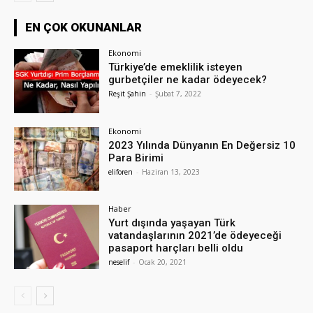
EN ÇOK OKUNANLAR
Ekonomi
Türkiye’de emeklilik isteyen
gurbetçiler ne kadar ödeyecek?
Reşit Şahin
-
Şubat 7, 2022
Ekonomi
2023 Yılında Dünyanın En Değersiz 10
Para Birimi
eliforen
-
Haziran 13, 2023
Haber
Yurt dışında yaşayan Türk
vatandaşlarının 2021’de ödeyeceği
pasaport harçları belli oldu
neselif
-
Ocak 20, 2021