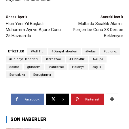
Önceki İçerik
Sonraki İçerik
Hicri Yeni Yıl Başladı:
Malta’da Sıcaklık Alarmı:
Muharrem Ayı ve Aşure Günü
Perşembe Günü 33 Derece
25 Haziran’da
Bekleniyor
ETIKETLER
#AdliTıp
#DünyaHaberleri
#Fetüs
#Lutoryz
#PolonyaHaberleri
#Rzeszow
#TıbbiAtık
Avrupa
doktor
gündem
Mahkeme
Polonya
sağlık
Sondakika
Soruşturma
Facebook
X
Pinterest
SON HABERLER