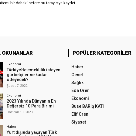
temi bir dahaki sefere bu tarayıcıya kaydet.
K OKUNANLAR
POPÜLER KATEGORILER
Ekonomi
Haber
Türkiye’de emeklilik isteyen
gurbetçiler ne kadar
Genel
ödeyecek?
Sağlık
Şubat 7, 2022
Eda Ören
Ekonomi
Ekonomi
2023 Yılında Dünyanın En
Değersiz 10 Para Birimi
Buse BARIŞ KATI
Haziran 13, 2023
Elif Ören
Siyaset
Haber
Yurt dışında yaşayan Türk