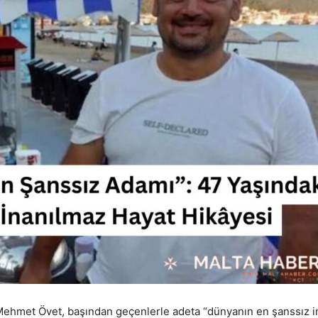
Mehmet Övet, başından geçenlerle adeta “dünyanın en şanssız i