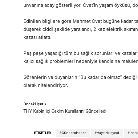
unvanına aday gösteriliyor. Övet’in yaşam öyküsü, dok
Edinilen bilgilere göre Mehmet Övet bugüne kadar tam 
düşerek ciddi şekilde yaralandı, 2 kez elektrik akımın
kazası atlattı.
Peş peşe yaşadığı tüm bu sağlık sorunları ve kazalar
kalıcı sağlık problemleri nedeniyle kendisine malulen 
Görenlerin ve duyanların “Bu kadar da olmaz” dediği
olarak nitelendiriyor.
Önceki İçerik
THY Kabin İçi Çekim Kurallarını Güncelledi
ETIKETLER
#GündemHaber
#HayatHikayesi
#İnanı