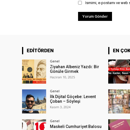
Ismimi, e-postamı ve web si
EDİTÖRDEN
EN ÇO
Genel
Ziyahan Albeniz Yazdı: Bir
Gönüle Girmek
Haziran 10, 2025
Genel
İlk Dijital Göçebe: Levent
Çoban – Söyleşi
Kasım 3, 2024
Genel
Maskeli Cumhuriyet Balosu