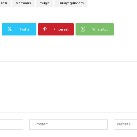
azası
Marmaris
muğla
Türkiyegündem
Twitter
Pinterest
WhatsApp
İsim:*
E-
Posta:*