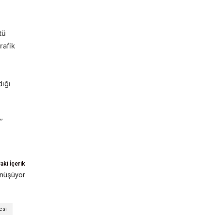
tü
rafik
dığı
”
aki İçerik
önüşüyor
esi