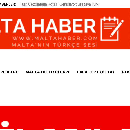
ABERLER:
Türk Gezginlerin Rotası Genişliyor: Brezilya Türk
Vatandaşları için Vizeyi Kaldırdı
REHBERI
MALTA DIL OKULLARI
EXPATGPT (BETA)
REK