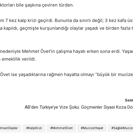
torları bile şaşkına çeviren türden.
7 kez kalp krizi geçirdi. Bununla da sınırlı değil; 3 kez kafa üs
a kapıldı, geçmişte kurşunlandığı olaylar yaşadı ve birden fazla t
 nedeniyle Mehmet Övet’in çalışma hayatı erken sona erdi. Yaşa
emeklilik verildi.
 Övet ise yaşadıklarına rağmen hayatta olmayı “büyük bir mucize
Sonr
AB’den Türkiye’ye Vize Şoku: Göçmenler Siyasi Koza D
lmazOlaylar
#KalpKrizi
#MehmetÖvet
#MucizeHayat
#SağlıkMuciz