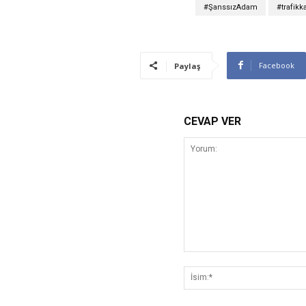
#ŞanssızAdam
#trafikk
Facebook
Paylaş
CEVAP VER
Yorum: