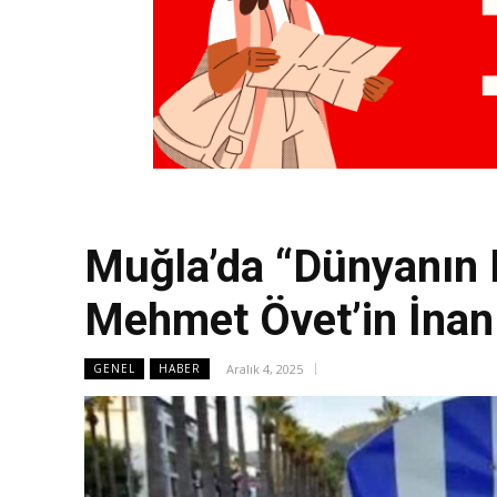
Muğla’da “Dünyanın 
Mehmet Övet’in İnan
Aralık 4, 2025
GENEL
HABER