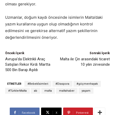
olması gerekiyor.
Uzmanlar, doğum kaydı öncesinde isimlerin Malta’daki
yazım kurallarına uygun olup olmadığının kontrol
edilmesini ve gerekirse alternatif yazım şekillerinin
değerlendirilmesini öneriyor.
Önceki İçerik
Sonraki İçerik
Avrupa’da Elektrikli Araç
Malta ile Çin arasındaki ticaret
Satışları Rekor Kırdı: Martta
10 yılın zirvesinde
500 Bin Barajı Aşıldı
ETIKETLER
#Bebekİsimleri
#Diaspora
#göçmenhayatı
#TürklerMalta
ab
malta
maltahaber
yaşam
Facebook
X
Pinterest