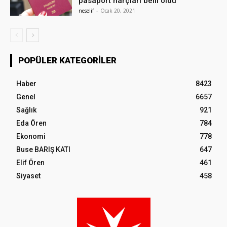
pasaport harçları belli oldu
neselif
-
Ocak 20, 2021
POPÜLER KATEGORILER
Haber
8423
Genel
6657
Sağlık
921
Eda Ören
784
Ekonomi
778
Buse BARIŞ KATI
647
Elif Ören
461
Siyaset
458