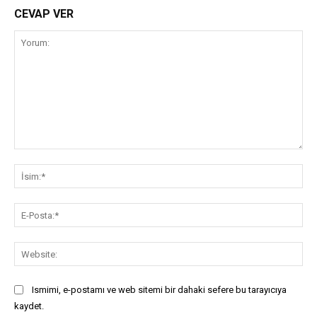
CEVAP VER
Yorum:
İsi
E-
Pos
Web
Ismimi, e-postamı ve web sitemi bir dahaki sefere bu tarayıcıya
kaydet.