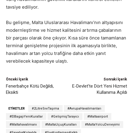
tavsiye ediliyor.
Bu gelişme, Malta Uluslararası Havalimanı’nın altyapısını
modernleştirme ve hizmet kalitesini artırma çabalarının
bir parçası olarak öne çıkıyor. Kısa süre önce tamamlanan
terminal genişletme projesinin ilk aşamasıyla birlikte,
havalimanı artan yolcu trafiğine daha etkin yanıt
verebilecek kapasiteye ulaştı.
Önceki İçerik
Sonraki İçerik
Fenerbahçe Kötü Değildi,
E-Devlet’te Dört Yeni Hizmet
Eksikti
Kullanıma Açıldı
ETIKETLER
#2LitreSıvıTaşıma
#AvrupaHavalimanları
#ElBagajıYeniKurallar
#GelişmişTarayıcı
#Maltaairport
#Maltahavalimanı
#MaltaUçuşKuralları
#MaltaYolcuDeneyimi
#SeyahatKolaylığı
#SıvıKısıtlamasıKalktı