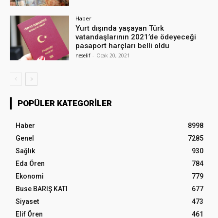
Haber
Yurt dışında yaşayan Türk
vatandaşlarının 2021’de ödeyeceği
pasaport harçları belli oldu
neselif
-
Ocak 20, 2021
POPÜLER KATEGORILER
Haber
8998
Genel
7285
Sağlık
930
Eda Ören
784
Ekonomi
779
Buse BARIŞ KATI
677
Siyaset
473
Elif Ören
461