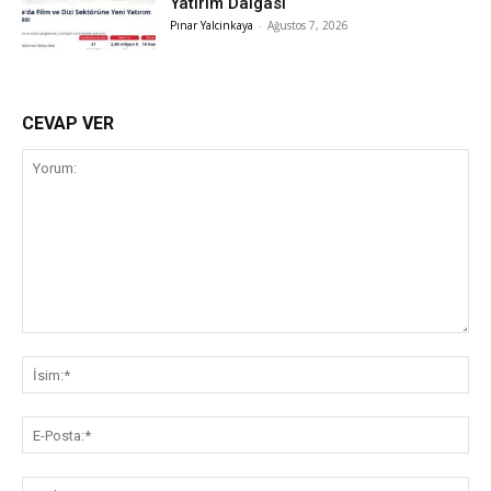
Yatırım Dalgası
Pınar Yalcinkaya
-
Ağustos 7, 2026
CEVAP VER
Yorum:
İsi
E-
Pos
Web