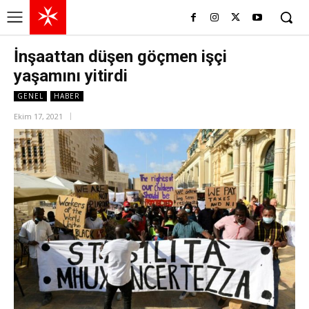
İnşaattan düşen göçmen işçi
yaşamını yitirdi
GENEL
HABER
Ekim 17, 2021