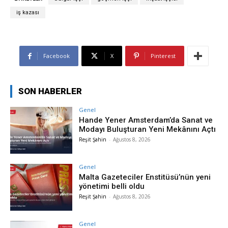
iş kazası
Facebook
X
Pinterest
SON HABERLER
Genel
Hande Yener Amsterdam’da Sanat ve
Modayı Buluşturan Yeni Mekânını Açtı
Reşit Şahin
-
Ağustos 8, 2026
Genel
Malta Gazeteciler Enstitüsü’nün yeni
yönetimi belli oldu
Reşit Şahin
-
Ağustos 8, 2026
Genel