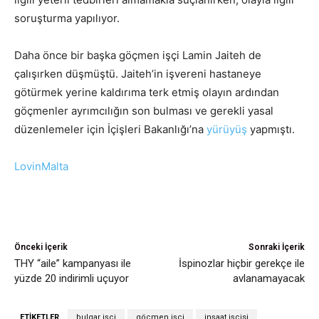
soruşturma yapılıyor.
Daha önce bir başka göçmen işçi Lamin Jaiteh de
çalışırken düşmüştü. Jaiteh’in işvereni hastaneye
götürmek yerine kaldırıma terk etmiş olayın ardından
göçmenler ayrımcılığın son bulması ve gerekli yasal
düzenlemeler için İçişleri Bakanlığı’na
yürüyüş
yapmıştı.
LovinMalta
Önceki İçerik
Sonraki İçerik
THY “aile” kampanyası ile
İspinozlar hiçbir gerekçe ile
yüzde 20 indirimli uçuyor
avlanamayacak
ETIKETLER
bulgar işçi
göçmen işçi
inşaat işçisi