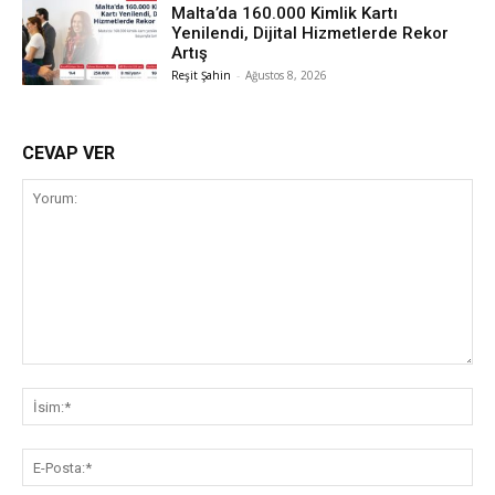
Malta’da 160.000 Kimlik Kartı
Yenilendi, Dijital Hizmetlerde Rekor
Artış
Reşit Şahin
-
Ağustos 8, 2026
CEVAP VER
Yorum:
İsi
E-
Pos