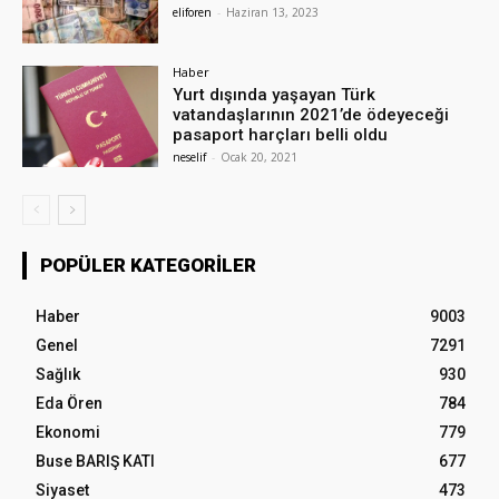
eliforen
-
Haziran 13, 2023
Haber
Yurt dışında yaşayan Türk
vatandaşlarının 2021’de ödeyeceği
pasaport harçları belli oldu
neselif
-
Ocak 20, 2021
POPÜLER KATEGORILER
Haber
9003
Genel
7291
Sağlık
930
Eda Ören
784
Ekonomi
779
Buse BARIŞ KATI
677
Siyaset
473