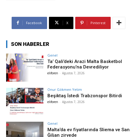
Facebook
X
Pinterest
SON HABERLER
Genel
Ta’ Qali’deki Arazi Malta Basketbol
Federasyonu’na Devrediliyor
eliforen
-
Ağustos 7, 2026
Onur Gökmen Yetim
Beşiktaş İstedi Trabzonspor Bitirdi
eliforen
-
Ağustos 7, 2026
Genel
Malta’da ev fiyatlarında Sliema ve San
Ġiljan zirvede