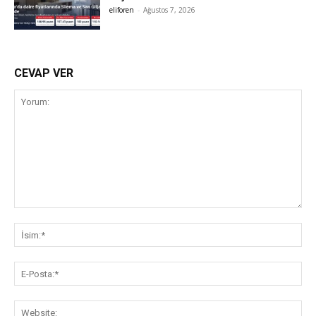
eliforen
-
Ağustos 7, 2026
CEVAP VER
Yorum:
İsi
E-
Pos
Web