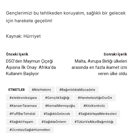
Gençlerimizi bu tehlikeden koruyalım, sağlıklı bir gelecek
için harekete geçelim!
Kaynak: Hürriyet
Önceki İçerik
Sonraki İçerik
DSÖ’den Maymun Çiçeği
Malta, Avrupa Birliği ülkeleri
Aşısına İlk Onay: Afrika’da
arasında en fazla ikamet izni
Kullanım Başlıyor
veren ülke oldu
ETIKETLER
#AileHekimi
#BağımlılıklaMücadele
#elektroniksigara
#GençlikSağlığı
#HareketsizliğeDurDe
#KanserTaraması
#KemalMemişoğlu
#KiloKontrolü
#PuffBarTehdidi
#SağlıklıGelecek
#SağlıklıHayatMerkezleri
#SağlıklıYaşam
#SağlıktaÖnlem
#TütünVeAlkolBağımlılığı
#ÜcretsizSağlıkHizmetleri