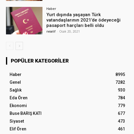
Haber
Yurt dışında yaşayan Türk
vatandaşlarının 2021’de ödeyeceği
pasaport harçları belli oldu
neselif
-
Ocak 20, 2021
POPÜLER KATEGORILER
Haber
8995
Genel
7282
Sağlık
930
Eda Ören
784
Ekonomi
779
Buse BARIŞ KATI
677
Siyaset
473
Elif Ören
461