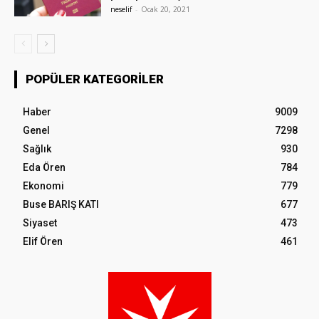
neselif
-
Ocak 20, 2021
POPÜLER KATEGORILER
Haber
9009
Genel
7298
Sağlık
930
Eda Ören
784
Ekonomi
779
Buse BARIŞ KATI
677
Siyaset
473
Elif Ören
461