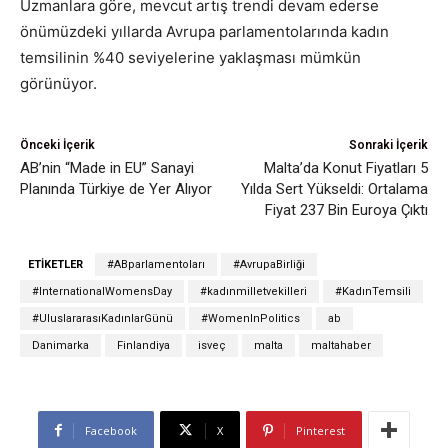
Uzmanlara göre, mevcut artış trendi devam ederse
önümüzdeki yıllarda Avrupa parlamentolarında kadın
temsilinin %40 seviyelerine yaklaşması mümkün
görünüyor.
Önceki İçerik
Sonraki İçerik
AB’nin “Made in EU” Sanayi
Malta’da Konut Fiyatları 5
Planında Türkiye de Yer Alıyor
Yılda Sert Yükseldi: Ortalama
Fiyat 237 Bin Euroya Çıktı
ETIKETLER
#ABparlamentoları
#AvrupaBirliği
#InternationalWomensDay
#kadınmilletvekilleri
#KadınTemsili
#UluslararasıKadınlarGünü
#WomenInPolitics
ab
Danimarka
Finlandiya
isveç
malta
maltahaber
Facebook
X
Pinterest