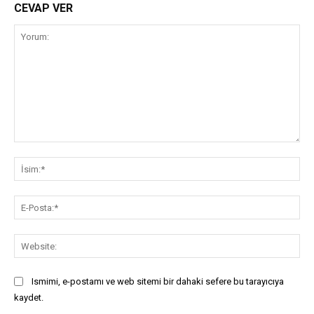
CEVAP VER
Yorum:
İsi
E-
Pos
Web
Ismimi, e-postamı ve web sitemi bir dahaki sefere bu tarayıcıya
kaydet.