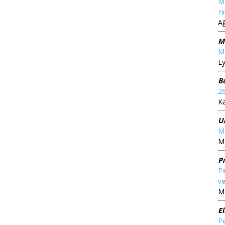
M
Hr
A
M
Me
Ey
B
2
K
U
Ma
Ma
P
Pı
ve
Ma
El
Pe