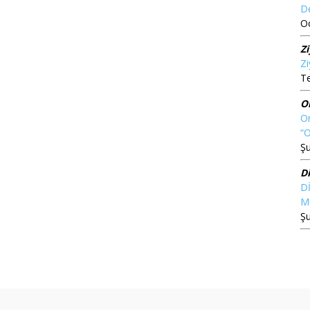
D
O
Z
Zi
T
O
On
“
Şu
D
D
M
Şu