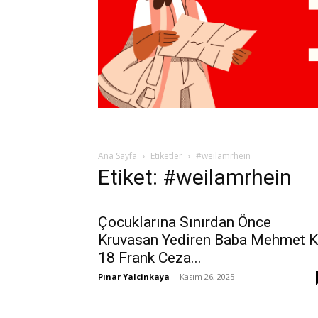
Ana Sayfa
Etiketler
#weilamrhein
Etiket: #weilamrhein
Çocuklarına Sınırdan Önce
Kruvasan Yediren Baba Mehmet K
18 Frank Ceza...
Pınar Yalcinkaya
-
Kasım 26, 2025