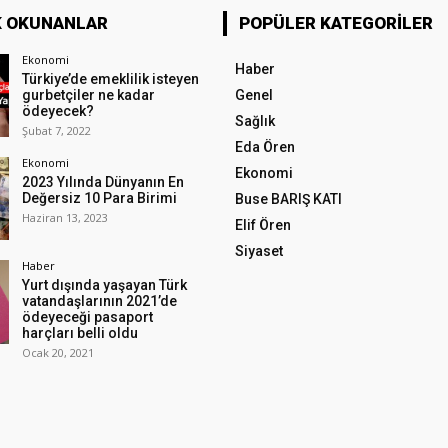
K OKUNANLAR
POPÜLER KATEGORILER
Ekonomi
Haber
Türkiye’de emeklilik isteyen
gurbetçiler ne kadar
Genel
ödeyecek?
Sağlık
Şubat 7, 2022
Eda Ören
Ekonomi
Ekonomi
2023 Yılında Dünyanın En
Değersiz 10 Para Birimi
Buse BARIŞ KATI
Haziran 13, 2023
Elif Ören
Siyaset
Haber
Yurt dışında yaşayan Türk
vatandaşlarının 2021’de
ödeyeceği pasaport
harçları belli oldu
Ocak 20, 2021