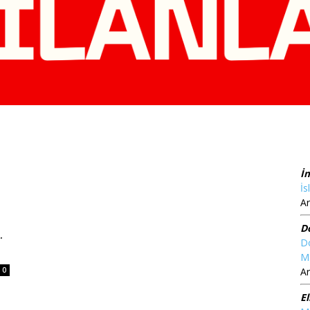
İ
İs
Ar
D
.
D
M
0
Ar
El