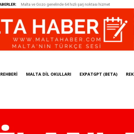
ABERLER:
Malta ve Gozo genelinde 64 hızlı şarj noktası hizmet
veriyor
REHBERI
MALTA DIL OKULLARI
EXPATGPT (BETA)
REK