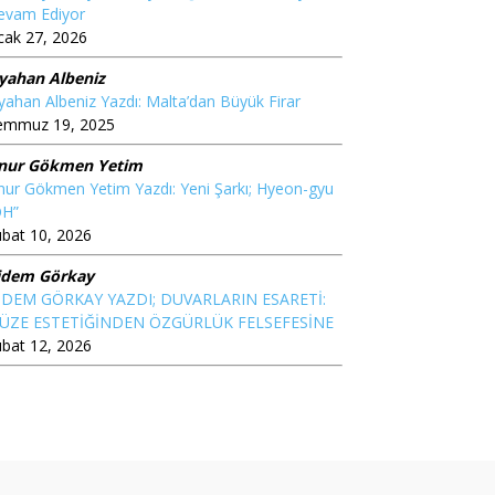
evam Ediyor
cak 27, 2026
iyahan Albeniz
yahan Albeniz Yazdı: Malta’dan Büyük Firar
emmuz 19, 2025
nur Gökmen Yetim
ur Gökmen Yetim Yazdı: Yeni Şarkı; Hyeon-gyu
OH”
bat 10, 2026
idem Görkay
İDEM GÖRKAY YAZDI; DUVARLARIN ESARETİ:
ÜZE ESTETİĞİNDEN ÖZGÜRLÜK FELSEFESİNE
bat 12, 2026