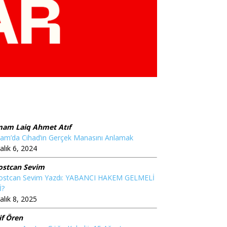
mam Laiq Ahmet Atıf
lam’da Cihad’ın Gerçek Manasını Anlamak
alık 6, 2024
ostcan Sevim
ostcan Sevim Yazdı: YABANCI HAKEM GELMELİ
İ?
alık 8, 2025
if Ören