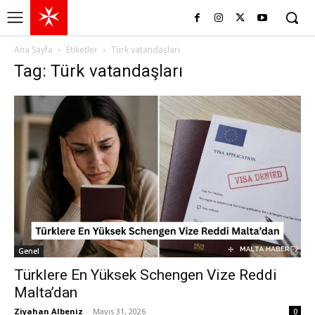
Ana Sayfa
Etiketler
Türk vatandaşları
Tag: Türk vatandaşları
Genel
Türklere En Yüksek Schengen Vize Reddi
Malta’dan
Ziyahan Albeniz
-
Mayıs 31, 2026
0