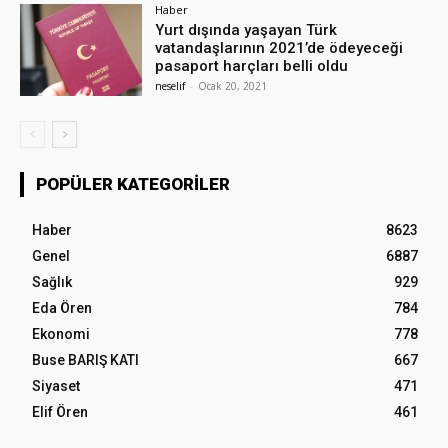
Haber
Yurt dışında yaşayan Türk
vatandaşlarının 2021’de ödeyeceği
pasaport harçları belli oldu
neselif
-
Ocak 20, 2021
POPÜLER KATEGORILER
Haber
8623
Genel
6887
Sağlık
929
Eda Ören
784
Ekonomi
778
Buse BARIŞ KATI
667
Siyaset
471
Elif Ören
461