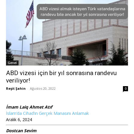
Genel
ABD vizesi için bir yıl sonrasına randevu
veriliyor!
Reşit Şahin
-
Ağustos 20, 2022
0
İmam Laiq Ahmet Atıf
İslam’da Cihad’ın Gerçek Manasını Anlamak
Aralık 6, 2024
Dostcan Sevim