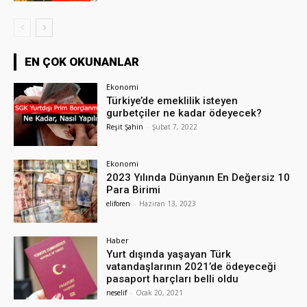
EN ÇOK OKUNANLAR
Ekonomi
Türkiye’de emeklilik isteyen
gurbetçiler ne kadar ödeyecek?
Reşit Şahin
-
Şubat 7, 2022
Ekonomi
2023 Yılında Dünyanın En Değersiz 10
Para Birimi
eliforen
-
Haziran 13, 2023
Haber
Yurt dışında yaşayan Türk
vatandaşlarının 2021’de ödeyeceği
pasaport harçları belli oldu
neselif
-
Ocak 20, 2021