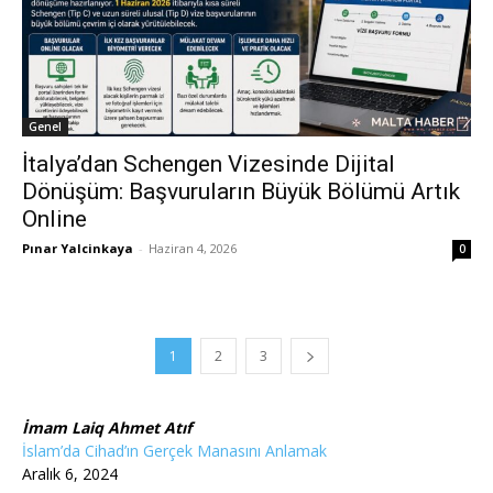
Genel
İtalya’dan Schengen Vizesinde Dijital
Dönüşüm: Başvuruların Büyük Bölümü Artık
Online
Pınar Yalcinkaya
-
Haziran 4, 2026
0
1
2
3
İmam Laiq Ahmet Atıf
İslam’da Cihad’ın Gerçek Manasını Anlamak
Aralık 6, 2024