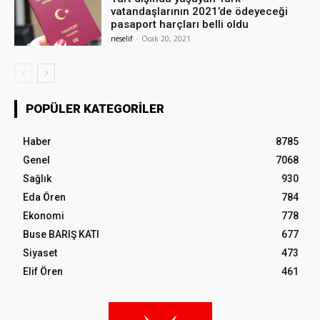
vatandaşlarının 2021’de ödeyeceği
pasaport harçları belli oldu
neselif
-
Ocak 20, 2021
POPÜLER KATEGORILER
Haber
8785
Genel
7068
Sağlık
930
Eda Ören
784
Ekonomi
778
Buse BARIŞ KATI
677
Siyaset
473
Elif Ören
461