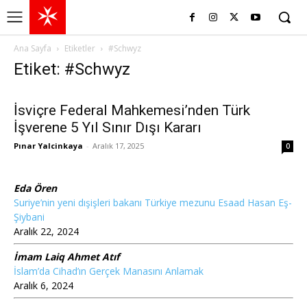
Ana Sayfa
Etiketler
#Schwyz
Etiket: #Schwyz
İsviçre Federal Mahkemesi’nden Türk
İşverene 5 Yıl Sınır Dışı Kararı
Pınar Yalcinkaya
-
Aralık 17, 2025
0
Eda Ören
Suriye’nin yeni dışişleri bakanı Türkiye mezunu Esaad Hasan Eş-
Şiybani
Aralık 22, 2024
İmam Laiq Ahmet Atıf
İslam’da Cihad’ın Gerçek Manasını Anlamak
Aralık 6, 2024