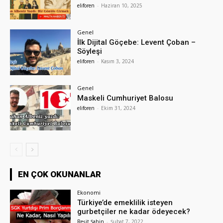
eliforen
-
Haziran 10, 2025
Genel
İlk Dijital Göçebe: Levent Çoban –
Söyleşi
eliforen
-
Kasım 3, 2024
Genel
Maskeli Cumhuriyet Balosu
eliforen
-
Ekim 31, 2024
EN ÇOK OKUNANLAR
Ekonomi
Türkiye’de emeklilik isteyen
gurbetçiler ne kadar ödeyecek?
Reşit Şahin
-
Şubat 7, 2022