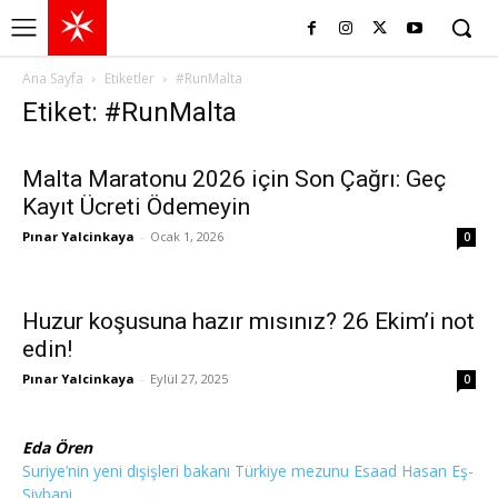
Ana Sayfa
Etiketler
#RunMalta
Etiket: #RunMalta
Malta Maratonu 2026 için Son Çağrı: Geç
Kayıt Ücreti Ödemeyin
Pınar Yalcinkaya
-
Ocak 1, 2026
0
Huzur koşusuna hazır mısınız? 26 Ekim’i not
edin!
Pınar Yalcinkaya
-
Eylül 27, 2025
0
Eda Ören
Suriye’nin yeni dışişleri bakanı Türkiye mezunu Esaad Hasan Eş-
Şiybani