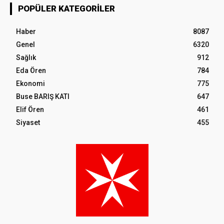
POPÜLER KATEGORILER
Haber
8087
Genel
6320
Sağlık
912
Eda Ören
784
Ekonomi
775
Buse BARIŞ KATI
647
Elif Ören
461
Siyaset
455