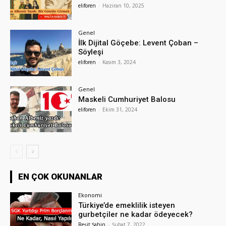
eliforen
-
Haziran 10, 2025
Genel
İlk Dijital Göçebe: Levent Çoban –
Söyleşi
eliforen
-
Kasım 3, 2024
Genel
Maskeli Cumhuriyet Balosu
eliforen
-
Ekim 31, 2024
EN ÇOK OKUNANLAR
Ekonomi
Türkiye’de emeklilik isteyen
gurbetçiler ne kadar ödeyecek?
Reşit Şahin
-
Şubat 7, 2022