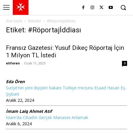
Ana Sayfa
Etiketler
#Röportajİddiası
Etiket: #Röportajİddiası
Fransız Gazetesi: Yusuf Dikeç Röportaj İçin
1 Milyon TL İstedi
eliforen
-
Ocak 11, 2025
0
Eda Ören
Suriye’nin yeni dışişleri bakanı Türkiye mezunu Esaad Hasan Eş-
Şiybani
Aralık 22, 2024
İmam Laiq Ahmet Atıf
İslam’da Cihad’ın Gerçek Manasını Anlamak
Aralık 6, 2024