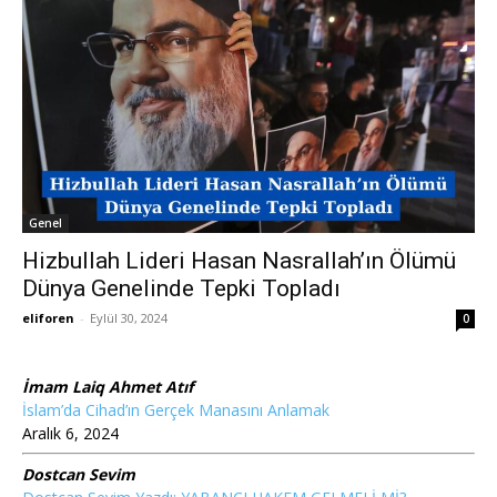
Genel
Hizbullah Lideri Hasan Nasrallah’ın Ölümü
Dünya Genelinde Tepki Topladı
eliforen
-
Eylül 30, 2024
0
İmam Laiq Ahmet Atıf
İslam’da Cihad’ın Gerçek Manasını Anlamak
Aralık 6, 2024
Dostcan Sevim