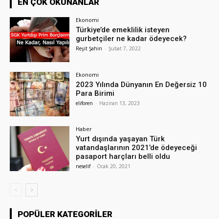
EN ÇOK OKUNANLAR
Ekonomi
Türkiye’de emeklilik isteyen
gurbetçiler ne kadar ödeyecek?
Reşit Şahin
-
Şubat 7, 2022
Ekonomi
2023 Yılında Dünyanın En Değersiz 10
Para Birimi
eliforen
-
Haziran 13, 2023
Haber
Yurt dışında yaşayan Türk
vatandaşlarının 2021’de ödeyeceği
pasaport harçları belli oldu
neselif
-
Ocak 20, 2021
POPÜLER KATEGORILER