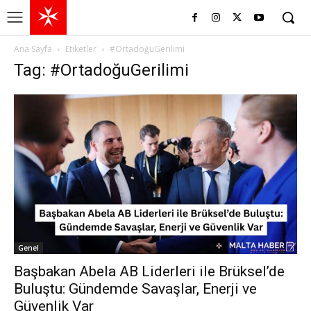
Ana Sayfa
Etiketler
#OrtadoğuGerilimi
Tag: #OrtadoğuGerilimi
Genel
Başbakan Abela AB Liderleri ile Brüksel’de
Buluştu: Gündemde Savaşlar, Enerji ve
Güvenlik Var