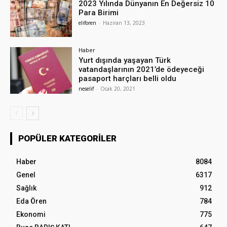
2023 Yılında Dünyanın En Değersiz 10
Para Birimi
eliforen
-
Haziran 13, 2023
Haber
Yurt dışında yaşayan Türk
vatandaşlarının 2021’de ödeyeceği
pasaport harçları belli oldu
neselif
-
Ocak 20, 2021
POPÜLER KATEGORILER
Haber
8084
Genel
6317
Sağlık
912
Eda Ören
784
Ekonomi
775