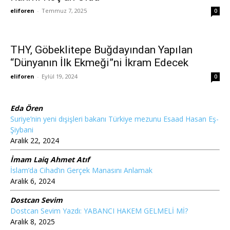
eliforen
-
Temmuz 7, 2025
0
THY, Göbeklitepe Buğdayından Yapılan
“Dünyanın İlk Ekmeği”ni İkram Edecek
eliforen
-
Eylül 19, 2024
0
Eda Ören
Suriye’nin yeni dışişleri bakanı Türkiye mezunu Esaad Hasan Eş-
Şiybani
Aralık 22, 2024
İmam Laiq Ahmet Atıf
İslam’da Cihad’ın Gerçek Manasını Anlamak
Aralık 6, 2024
Dostcan Sevim
Dostcan Sevim Yazdı: YABANCI HAKEM GELMELİ Mİ?
Aralık 8, 2025