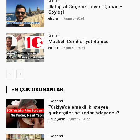
Genel
İlk Dijital Göçebe: Levent Çoban –
Söyleşi
eliforen
-
Kasım 3, 2024
Genel
Maskeli Cumhuriyet Balosu
eliforen
-
Ekim 31, 2024
EN ÇOK OKUNANLAR
Ekonomi
Türkiye’de emeklilik isteyen
gurbetçiler ne kadar ödeyecek?
Reşit Şahin
-
Şubat 7, 2022
Ekonomi