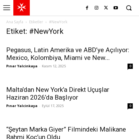
Ana Sayfa
Etiketler
#NewYork
Etiket: #NewYork
Pegasus, Latin Amerika ve ABD’ye Açılıyor:
Mexico, Kolombiya, Miami ve New...
Pınar Yalcinkaya
-
Kasım 12, 2025
0
Malta’dan New York’a Direkt Uçuşlar
Haziran 2026’da Başlıyor
Pınar Yalcinkaya
-
Eylül 17, 2025
0
“Şeytan Marka Giyer” Filmindeki Malikane
Rahmi Koç’un Oldu