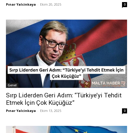
Pınar Yalcinkaya
-
Ekim 20, 2025
0
Genel
Sırp Liderden Geri Adım: “Türkiye’yi Tehdit
Etmek İçin Çok Küçüğüz”
Pınar Yalcinkaya
-
Ekim 13, 2025
0