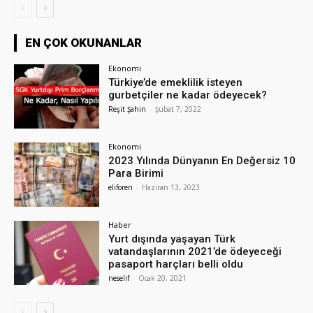
EN ÇOK OKUNANLAR
Ekonomi
Türkiye’de emeklilik isteyen
gurbetçiler ne kadar ödeyecek?
Reşit Şahin
-
Şubat 7, 2022
Ekonomi
2023 Yılında Dünyanın En Değersiz 10
Para Birimi
eliforen
-
Haziran 13, 2023
Haber
Yurt dışında yaşayan Türk
vatandaşlarının 2021’de ödeyeceği
pasaport harçları belli oldu
neselif
-
Ocak 20, 2021