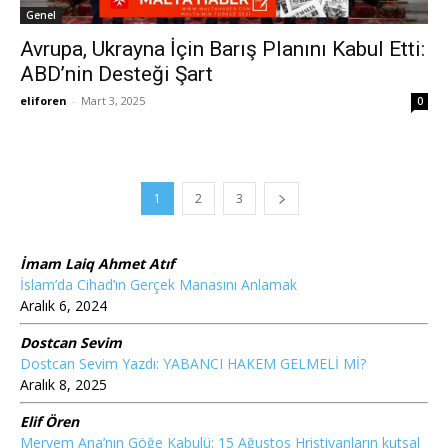
Genel
Avrupa, Ukrayna İçin Barış Planını Kabul Etti:
ABD’nin Desteği Şart
eliforen
-
Mart 3, 2025
0
1
2
3
İmam Laiq Ahmet Atıf
İslam’da Cihad’ın Gerçek Manasını Anlamak
Aralık 6, 2024
Dostcan Sevim
Dostcan Sevim Yazdı: YABANCI HAKEM GELMELİ Mİ?
Aralık 8, 2025
Elif Ören
Meryem Ana’nın Göğe Kabulü: 15 Ağustos Hristiyanların kutsal