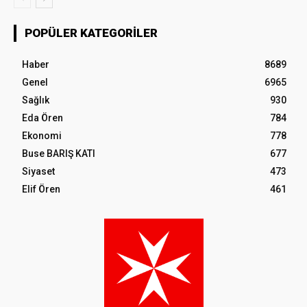
POPÜLER KATEGORILER
Haber
8689
Genel
6965
Sağlık
930
Eda Ören
784
Ekonomi
778
Buse BARIŞ KATI
677
Siyaset
473
Elif Ören
461