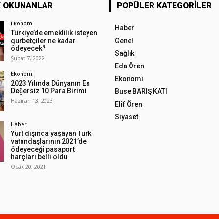
K OKUNANLAR
POPÜLER KATEGORILER
Ekonomi
Haber
Türkiye’de emeklilik isteyen
gurbetçiler ne kadar
Genel
ödeyecek?
Sağlık
Şubat 7, 2022
Eda Ören
Ekonomi
Ekonomi
2023 Yılında Dünyanın En
Değersiz 10 Para Birimi
Buse BARIŞ KATI
Haziran 13, 2023
Elif Ören
Siyaset
Haber
Yurt dışında yaşayan Türk
vatandaşlarının 2021’de
ödeyeceği pasaport
harçları belli oldu
Ocak 20, 2021