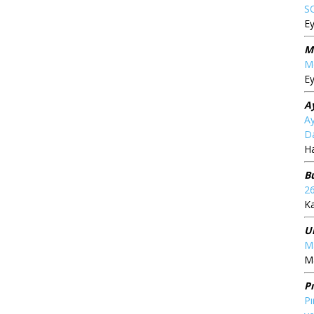
S
Ey
M
Me
Ey
A
Ay
Da
Ha
B
2
K
U
Ma
Ma
P
Pı