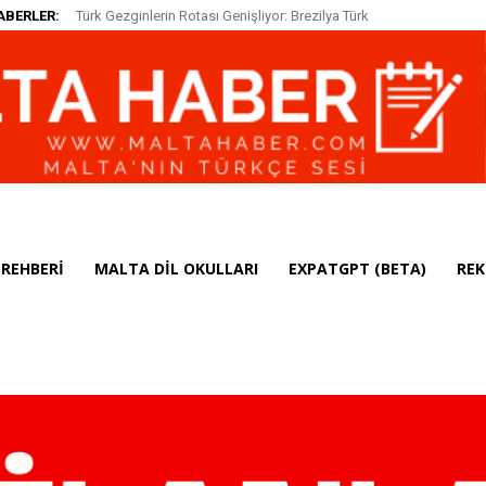
ABERLER:
Türk Gezginlerin Rotası Genişliyor: Brezilya Türk
Malta’da Depozito Sistemi Başarılı: 2025’te Şişelerin
Vatandaşları için Vizeyi Kaldırdı
%85’i Geri Toplandı
REHBERI
MALTA DIL OKULLARI
EXPATGPT (BETA)
REK