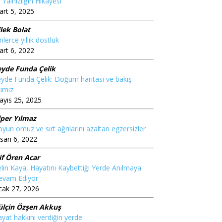
 Yalnızlığın Hikâyesi”
rt 5, 2025
lek Bolat
nlerce yıllık dostluk
rt 6, 2022
eyde Funda Çelik
yde Funda Çelik: Doğum haritası ve bakış
ımız
yıs 25, 2025
lper Yılmaz
yun omuz ve sırt ağrılarını azaltan egzersizler
san 6, 2022
if Ören Acar
lin Kaya, Hayatını Kaybettiği Yerde Anılmaya
evam Ediyor
cak 27, 2026
ülçin Özşen Akkuş
yat hakkını verdiğin yerde…