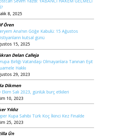
ostcan Sevim Yazdı: YABANCI HAKEM GELMELİ
İ?
alık 8, 2025
if Ören
eryem Ana’nın Göğe Kabulü: 15 Ağustos
istiyanların kutsal günü
ğustos 15, 2025
ükran Delan Calleja
rupa Birliği Vatandaşı Olmayanlara Tanınan Eşit
uamele Hakkı
ğustos 29, 2023
da Dikmen
 Ekim Salı 2023, günlük burç etkileri
im 10, 2023
ker Yıldız
̈per Kupa Sahibi Türk Koç İkinci Kez Finalde
im 25, 2023
illa Ün