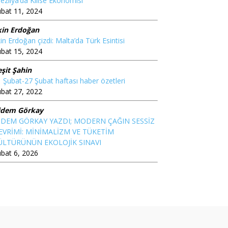
ezilya’da Kilise Ekonomisi
bat 11, 2024
kin Erdoğan
in Erdoğan çizdi: Malta’da Türk Esintisi
bat 15, 2024
şit Şahin
 Şubat-27 Şubat haftası haber özetleri
bat 27, 2022
idem Görkay
İDEM GÖRKAY YAZDI; MODERN ÇAĞIN SESSİZ
EVRİMİ: MİNİMALİZM VE TÜKETİM
ÜLTÜRÜNÜN EKOLOJİK SINAVI
bat 6, 2026