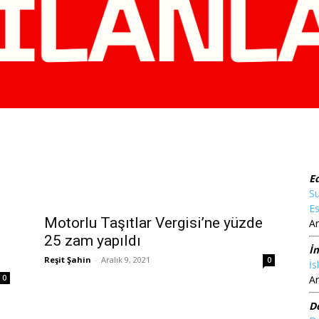
E
Su
Es
Motorlu Taşıtlar Vergisi’ne yüzde
Ar
25 zam yapıldı
İ
Reşit Şahin
-
Aralık 9, 2021
0
İs
0
Ar
D