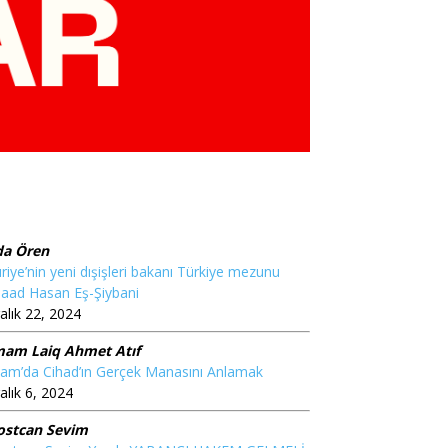
da Ören
riye’nin yeni dışişleri bakanı Türkiye mezunu
aad Hasan Eş-Şiybani
alık 22, 2024
mam Laiq Ahmet Atıf
lam’da Cihad’ın Gerçek Manasını Anlamak
alık 6, 2024
ostcan Sevim