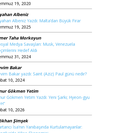
emmuz 19, 2020
iyahan Albeniz
yahan Albeniz Yazdı: Malta’dan Büyük Firar
emmuz 19, 2025
mer Taha Morkoyun
syal Medya Savaşları: Musk, Venezuela
çimlerini Hedef Aldı
emmuz 31, 2024
evim Bakar
vim Bakar yazdı: Saint (Aziz) Paul günü nedir?
bat 10, 2024
nur Gökmen Yetim
ur Gökmen Yetim Yazdı: Yeni Şarkı; Hyeon-gyu
OH”
bat 10, 2026
ökhan Şimşek
rtarıcı İsa’nın Yanıbaşında Kurtulamayanlar: