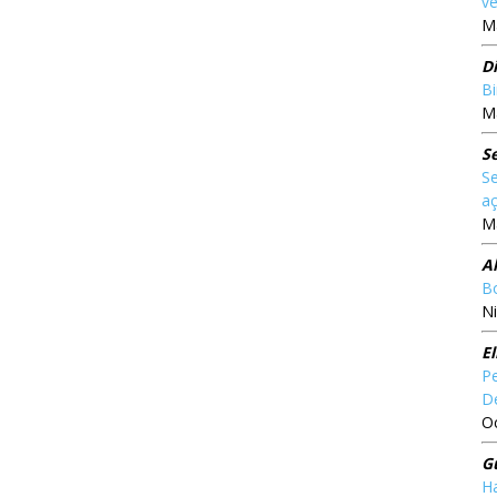
ve
Ma
Di
Bi
Ma
S
Se
aç
Ma
A
Bo
Ni
El
Pe
D
O
G
Ha