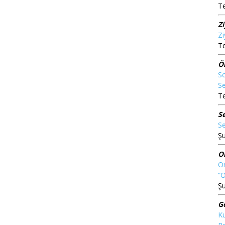
T
Z
Zi
T
Ö
So
Se
T
S
Se
Şu
O
On
“
Şu
G
Ku