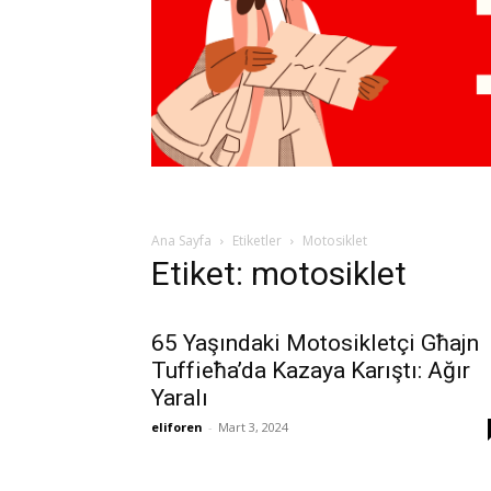
Ana Sayfa
Etiketler
Motosiklet
Etiket: motosiklet
65 Yaşındaki Motosikletçi Għajn
Tuffieħa’da Kazaya Karıştı: Ağır
Yaralı
eliforen
-
Mart 3, 2024