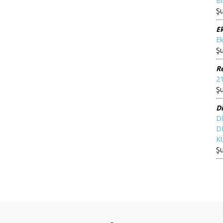
Br
Şu
E
Ek
Şu
Re
21
Şu
D
D
D
K
Şu