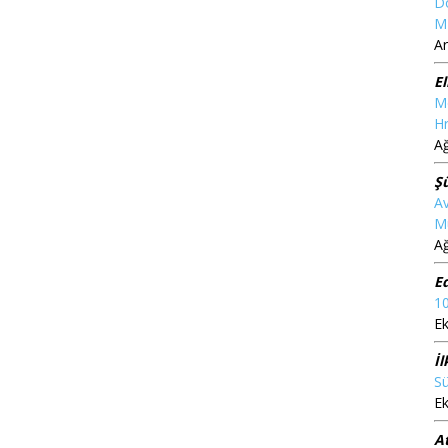
D
M
Ar
El
M
Hr
A
Ş
Av
M
A
E
10
Ek
İl
Su
Ek
At