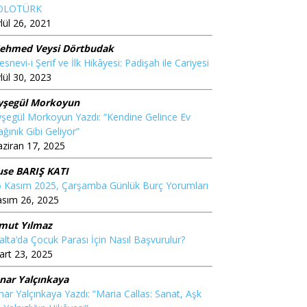
OLOTÜRK
lül 26, 2021
ehmed Veysi Dörtbudak
snevi-i Şerif ve İlk Hikâyesi: Padişah ile Cariyesi
lül 30, 2023
yşegül Morkoyun
şegül Morkoyun Yazdı: “Kendine Gelince Ev
ğınık Gibi Geliyor”
ziran 17, 2025
use BARIŞ KATI
6 Kasım 2025, Çarşamba Günlük Burç Yorumları
asım 26, 2025
mut Yılmaz
lta’da Çocuk Parası İçin Nasıl Başvurulur?
rt 23, 2025
ınar Yalçınkaya
nar Yalçınkaya Yazdı: “Maria Callas: Sanat, Aşk