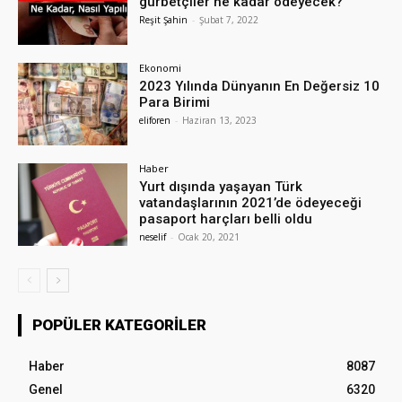
gurbetçiler ne kadar ödeyecek?
Reşit Şahin
-
Şubat 7, 2022
Ekonomi
2023 Yılında Dünyanın En Değersiz 10
Para Birimi
eliforen
-
Haziran 13, 2023
Haber
Yurt dışında yaşayan Türk
vatandaşlarının 2021’de ödeyeceği
pasaport harçları belli oldu
neselif
-
Ocak 20, 2021
POPÜLER KATEGORILER
Haber
8087
Genel
6320