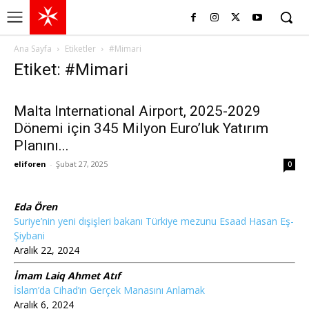
Ana Sayfa
Etiketler
#Mimari
Etiket: #Mimari
Malta International Airport, 2025-2029
Dönemi için 345 Milyon Euro’luk Yatırım
Planını...
eliforen
-
Şubat 27, 2025
0
Eda Ören
Suriye’nin yeni dışişleri bakanı Türkiye mezunu Esaad Hasan Eş-
Şiybani
Aralık 22, 2024
İmam Laiq Ahmet Atıf
İslam’da Cihad’ın Gerçek Manasını Anlamak
Aralık 6, 2024