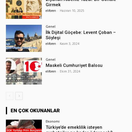
Girmek
eliforen
-
Haziran 10, 2025
Genel
İlk Dijital Göçebe: Levent Çoban –
Söyleşi
eliforen
-
Kasım 3, 2024
Genel
Maskeli Cumhuriyet Balosu
eliforen
-
Ekim 31, 2024
EN ÇOK OKUNANLAR
Ekonomi
Türkiye’de emeklilik isteyen