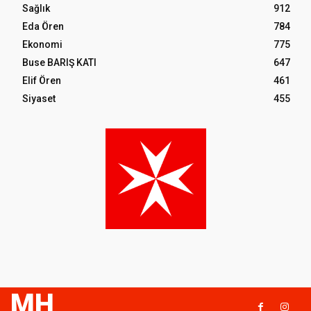
Sağlık
912
Eda Ören
784
Ekonomi
775
Buse BARIŞ KATI
647
Elif Ören
461
Siyaset
455
MH