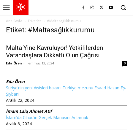
Ana Sayfa
Etiketler
#Maltasağlıkkurumu
Etiket: #Maltasağlıkkurumu
Malta Yine Kavruluyor! Yetkililerden
Vatandaşlara Dikkatli Olun Çağrısı
Eda Ören
-
Temmuz 13, 2024
0
Eda Ören
Suriye’nin yeni dışişleri bakanı Türkiye mezunu Esaad Hasan Eş-
Şiybani
Aralık 22, 2024
İmam Laiq Ahmet Atıf
İslam’da Cihad’ın Gerçek Manasını Anlamak
Aralık 6, 2024