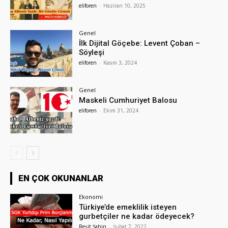
eliforen
-
Haziran 10, 2025
Genel
İlk Dijital Göçebe: Levent Çoban –
Söyleşi
eliforen
-
Kasım 3, 2024
Genel
Maskeli Cumhuriyet Balosu
eliforen
-
Ekim 31, 2024
EN ÇOK OKUNANLAR
Ekonomi
Türkiye’de emeklilik isteyen
gurbetçiler ne kadar ödeyecek?
Reşit Şahin
-
Şubat 7, 2022