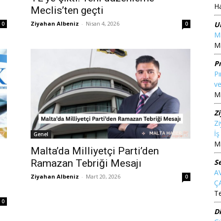
Ha
Meclis’ten geçti
Ziyahan Albeniz
-
Nisan 4, 2026
U
0
0
Ma
Ma
P
Pı
ve
Ma
Z
Zi
İ
Genel
Ma
Malta’da Milliyetçi Parti’den
S
Ramazan Tebriği Mesajı
A
Ziyahan Albeniz
-
Mart 20, 2026
0
Ç
T
0
D