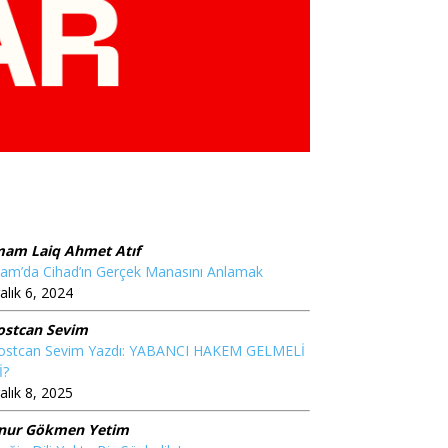
mam Laiq Ahmet Atıf
lam’da Cihad’ın Gerçek Manasını Anlamak
alık 6, 2024
ostcan Sevim
ostcan Sevim Yazdı: YABANCI HAKEM GELMELİ
İ?
alık 8, 2025
nur Gökmen Yetim