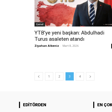
Genel
YTB’ye yeni başkan: Abdulhadi
Turus asaleten atandı
Ziyahan Albeniz
-
Mart 8, 2026
1
2
3
4
EDİTÖRDEN
EN ÇO