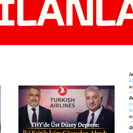
İ
İs
Ar
D
D
M
Ar
O