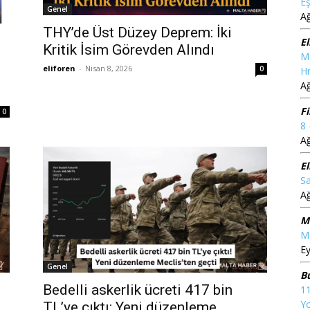
Eş
Genel
Ağ
THY’de Üst Düzey Deprem: İki
El
Kritik İsim Görevden Alındı
M
eliforen
-
Nisan 8, 2026
0
Hr
A
F
0
8
Ağ
El
Sa
Ağ
M
Me
Ey
Genel
B
Bedelli askerlik ücreti 417 bin
1
Yo
TL’ye çıktı: Yeni düzenleme