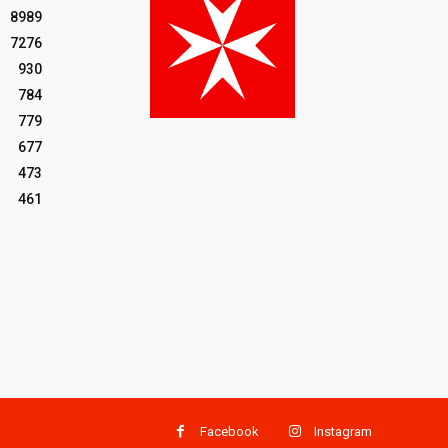
8989
7276
930
784
779
677
473
461
Facebook
Instagram