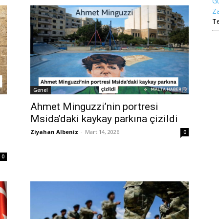
Gü
Za
T
Genel
Ahmet Minguzzi’nin portresi
Msida’daki kaykay parkına çizildi
Ziyahan Albeniz
-
Mart 14, 2026
0
0