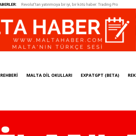
ABERLER:
Revolut’tan yatırımcıya bir iyi, bir kötü haber: Trading Pro
üçte bire indi, ücretsiz işlem hakkı kalkıyor
REHBERI
MALTA DIL OKULLARI
EXPATGPT (BETA)
REK