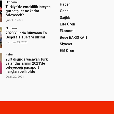
Ekonomi
Haber
Türkiye’de emeklilik isteyen
gurbetçiler ne kadar
Genel
ödeyecek?
Sağlık
Şubat 7, 2022
Eda Ören
Ekonomi
Ekonomi
2023 Yılında Dünyanın En
Değersiz 10 Para Birimi
Buse BARIŞ KATI
Haziran 13, 2023
Siyaset
Elif Ören
Haber
Yurt dışında yaşayan Türk
vatandaşlarının 2021’de
ödeyeceği pasaport
harçları belli oldu
Ocak 20, 2021