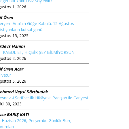
eğin Dili Yoktu Biz Söyledik !
ustos 1, 2026
if Ören
eryem Ana’nın Göğe Kabulü: 15 Ağustos
istiyanların kutsal günü
ğustos 15, 2025
irdevs Hanım
 – KABUL ET, HİÇBİR ŞEY BİLMİYORSUN
ustos 2, 2026
if Ören Acar
lvatur
ustos 5, 2026
ehmed Veysi Dörtbudak
snevi-i Şerif ve İlk Hikâyesi: Padişah ile Cariyesi
lül 30, 2023
use BARIŞ KATI
1 Haziran 2026, Perşembe Günlük Burç
rumları