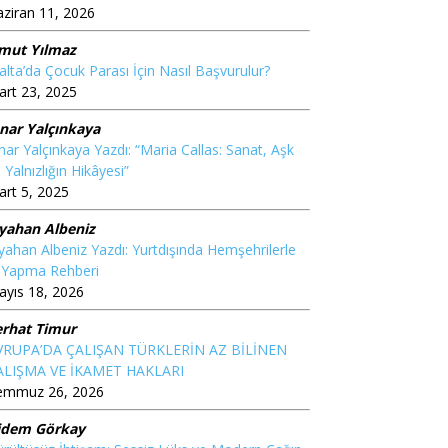
ziran 11, 2026
mut Yılmaz
lta’da Çocuk Parası İçin Nasıl Başvurulur?
rt 23, 2025
ınar Yalçınkaya
nar Yalçınkaya Yazdı: “Maria Callas: Sanat, Aşk
 Yalnızlığın Hikâyesi”
rt 5, 2025
iyahan Albeniz
yahan Albeniz Yazdı: Yurtdışında Hemşehrilerle
ş Yapma Rehberi
yıs 18, 2026
erhat Timur
VRUPA’DA ÇALIŞAN TÜRKLERİN AZ BİLİNEN
ALIŞMA VE İKAMET HAKLARI
emmuz 26, 2026
idem Görkay