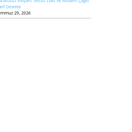
rültüsüz İhtişam: Sessiz Lüks ve Modern Çağın
rif Devrimi
emmuz 29, 2026