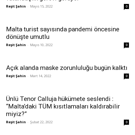
Reşit Şahin
-
Mayıs 15, 2022
0
Malta turist sayısında pandemi öncesine
dönüşte umutlu
Reşit Şahin
-
Mayıs 10, 2022
0
Açık alanda maske zorunluluğu bugün kalktı
Reşit Şahin
-
Mart 14, 2022
0
Ünlü Tenor Calluja hükümete seslendi :
“Malta’daki TÜM kısıtlamaları kaldırabilir
miyiz?”
Reşit Şahin
-
Şubat 22, 2022
0