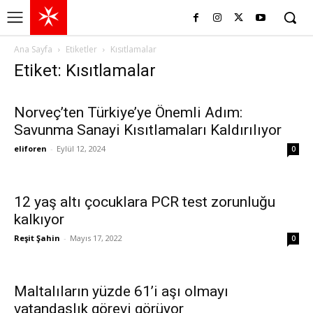
Ana Sayfa
Etiketler
Kısıtlamalar
Etiket: Kısıtlamalar
Norveç’ten Türkiye’ye Önemli Adım:
Savunma Sanayi Kısıtlamaları Kaldırılıyor
eliforen
-
Eylül 12, 2024
0
12 yaş altı çocuklara PCR test zorunluğu
kalkıyor
Reşit Şahin
-
Mayıs 17, 2022
0
Maltalıların yüzde 61’i aşı olmayı
vatandaşlık görevi görüyor