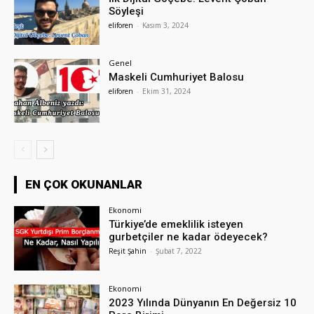
Söyleşi
eliforen
-
Kasım 3, 2024
Genel
Maskeli Cumhuriyet Balosu
eliforen
-
Ekim 31, 2024
EN ÇOK OKUNANLAR
Ekonomi
Türkiye’de emeklilik isteyen
gurbetçiler ne kadar ödeyecek?
Reşit Şahin
-
Şubat 7, 2022
Ekonomi
2023 Yılında Dünyanın En Değersiz 10