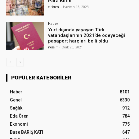
Para Birimi
eliforen
-
Haziran 13, 2023
Haber
Yurt dışında yaşayan Türk
vatandaşlarının 2021’de ödeyeceği
pasaport harçları belli oldu
neselif
-
Ocak 20, 2021
POPÜLER KATEGORILER
Haber
8101
Genel
6330
Sağlık
912
Eda Ören
784
Ekonomi
775
Buse BARIŞ KATI
647