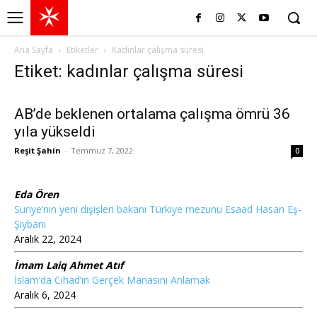
Ana Sayfa
Etiketler
Kadınlar çalışma süresi
Etiket: kadınlar çalışma süresi
AB’de beklenen ortalama çalışma ömrü 36
yıla yükseldi
Reşit Şahin
-
Temmuz 7, 2022
0
Eda Ören
Suriye’nin yeni dışişleri bakanı Türkiye mezunu Esaad Hasan Eş-
Şiybani
Aralık 22, 2024
İmam Laiq Ahmet Atıf
İslam’da Cihad’ın Gerçek Manasını Anlamak
Aralık 6, 2024