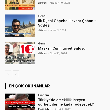
eliforen
-
Haziran 10, 2025
Genel
İlk Dijital Göçebe: Levent Çoban –
Söyleşi
eliforen
-
Kasım 3, 2024
Genel
Maskeli Cumhuriyet Balosu
eliforen
-
Ekim 31, 2024
EN ÇOK OKUNANLAR
Ekonomi
Türkiye’de emeklilik isteyen
gurbetçiler ne kadar ödeyecek?
Reşit Şahin
-
Şubat 7, 2022