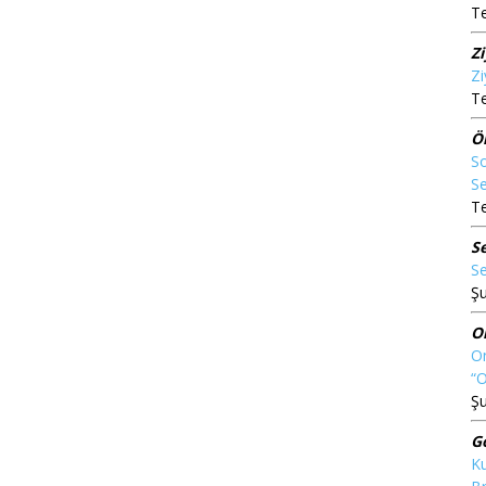
T
Z
Zi
T
Ö
So
Se
T
S
Se
Şu
O
On
“
Şu
G
Ku