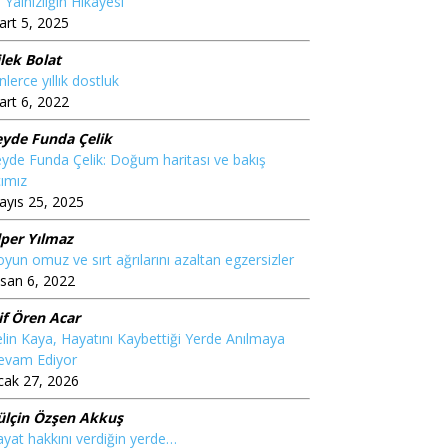
 Yalnızlığın Hikâyesi”
rt 5, 2025
lek Bolat
nlerce yıllık dostluk
rt 6, 2022
eyde Funda Çelik
yde Funda Çelik: Doğum haritası ve bakış
ımız
yıs 25, 2025
lper Yılmaz
yun omuz ve sırt ağrılarını azaltan egzersizler
san 6, 2022
if Ören Acar
lin Kaya, Hayatını Kaybettiği Yerde Anılmaya
evam Ediyor
cak 27, 2026
ülçin Özşen Akkuş
yat hakkını verdiğin yerde…