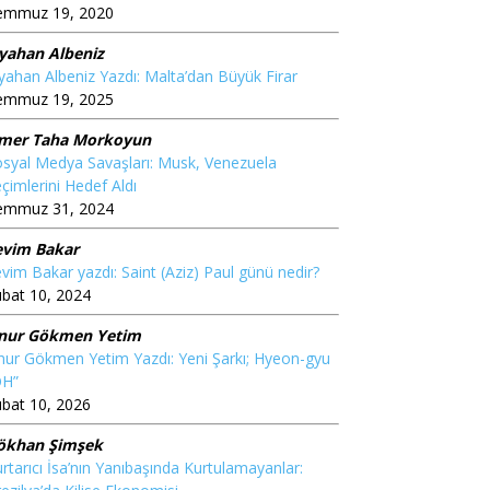
emmuz 19, 2020
iyahan Albeniz
yahan Albeniz Yazdı: Malta’dan Büyük Firar
emmuz 19, 2025
mer Taha Morkoyun
syal Medya Savaşları: Musk, Venezuela
çimlerini Hedef Aldı
emmuz 31, 2024
evim Bakar
vim Bakar yazdı: Saint (Aziz) Paul günü nedir?
bat 10, 2024
nur Gökmen Yetim
ur Gökmen Yetim Yazdı: Yeni Şarkı; Hyeon-gyu
OH”
bat 10, 2026
ökhan Şimşek
rtarıcı İsa’nın Yanıbaşında Kurtulamayanlar: