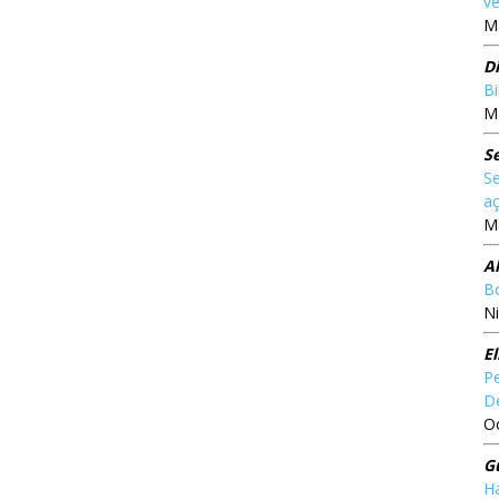
ve
Ma
Di
Bi
Ma
S
Se
aç
Ma
A
Bo
Ni
El
Pe
D
O
G
Ha