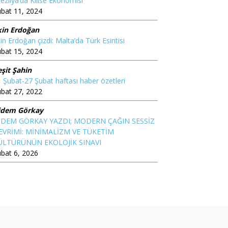
ezilya’da Kilise Ekonomisi
bat 11, 2024
kin Erdoğan
in Erdoğan çizdi: Malta’da Türk Esintisi
bat 15, 2024
şit Şahin
 Şubat-27 Şubat haftası haber özetleri
bat 27, 2022
idem Görkay
İDEM GÖRKAY YAZDI; MODERN ÇAĞIN SESSİZ
EVRİMİ: MİNİMALİZM VE TÜKETİM
ÜLTÜRÜNÜN EKOLOJİK SINAVI
bat 6, 2026