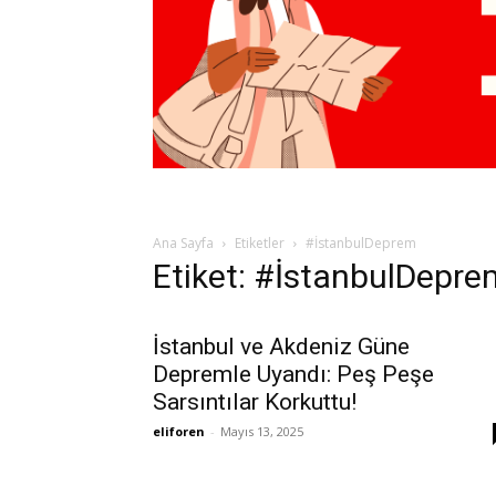
Ana Sayfa
Etiketler
#İstanbulDeprem
Etiket: #İstanbulDepre
İstanbul ve Akdeniz Güne
Depremle Uyandı: Peş Peşe
Sarsıntılar Korkuttu!
eliforen
-
Mayıs 13, 2025