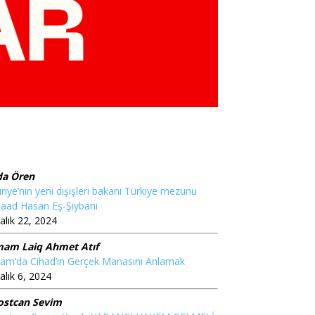
da Ören
riye’nin yeni dışişleri bakanı Türkiye mezunu
aad Hasan Eş-Şiybani
alık 22, 2024
mam Laiq Ahmet Atıf
lam’da Cihad’ın Gerçek Manasını Anlamak
alık 6, 2024
ostcan Sevim