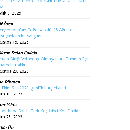
ostcan Sevim Yazdı: YABANCI HAKEM GELMELİ
İ?
alık 8, 2025
if Ören
eryem Ana’nın Göğe Kabulü: 15 Ağustos
istiyanların kutsal günü
ğustos 15, 2025
ükran Delan Calleja
rupa Birliği Vatandaşı Olmayanlara Tanınan Eşit
uamele Hakkı
ğustos 29, 2023
da Dikmen
 Ekim Salı 2023, günlük burç etkileri
im 10, 2023
ker Yıldız
̈per Kupa Sahibi Türk Koç İkinci Kez Finalde
im 25, 2023
illa Ün