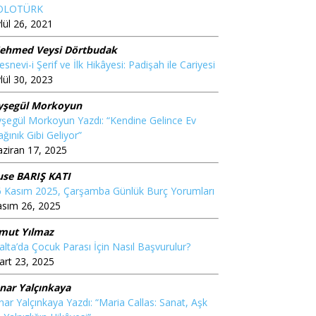
OLOTÜRK
lül 26, 2021
ehmed Veysi Dörtbudak
snevi-i Şerif ve İlk Hikâyesi: Padişah ile Cariyesi
lül 30, 2023
yşegül Morkoyun
şegül Morkoyun Yazdı: “Kendine Gelince Ev
ğınık Gibi Geliyor”
ziran 17, 2025
use BARIŞ KATI
6 Kasım 2025, Çarşamba Günlük Burç Yorumları
asım 26, 2025
mut Yılmaz
lta’da Çocuk Parası İçin Nasıl Başvurulur?
rt 23, 2025
ınar Yalçınkaya
nar Yalçınkaya Yazdı: “Maria Callas: Sanat, Aşk