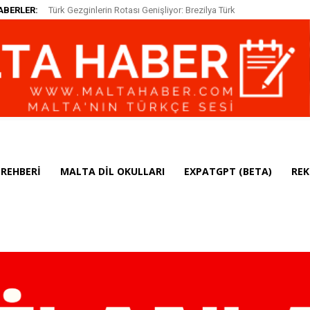
ABERLER:
Türk Gezginlerin Rotası Genişliyor: Brezilya Türk
Vatandaşları için Vizeyi Kaldırdı
REHBERI
MALTA DIL OKULLARI
EXPATGPT (BETA)
REK