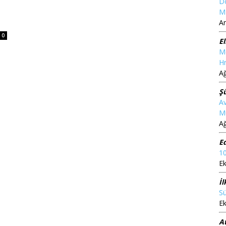
D
M
Ar
0
El
M
Hr
A
Ş
Av
M
A
E
10
Ek
İl
Su
Ek
At