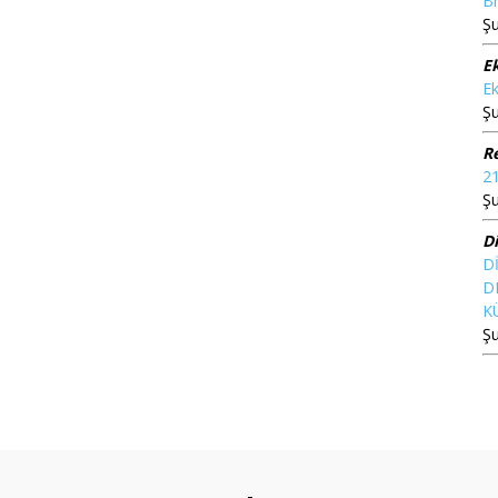
Br
Şu
E
Ek
Şu
Re
21
Şu
D
D
D
K
Şu