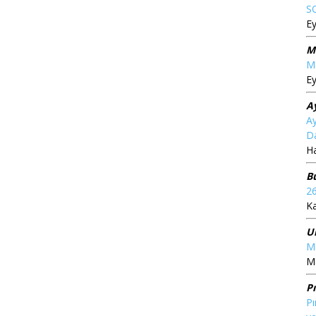
S
Ey
M
Me
Ey
A
Ay
Da
Ha
B
2
K
U
Ma
Ma
P
Pı