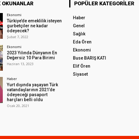
K OKUNANLAR
POPÜLER KATEGORILER
Ekonomi
Haber
Türkiye’de emeklilik isteyen
gurbetçiler ne kadar
Genel
ödeyecek?
Sağlık
Şubat 7, 2022
Eda Ören
Ekonomi
Ekonomi
2023 Yılında Dünyanın En
Değersiz 10 Para Birimi
Buse BARIŞ KATI
Haziran 13, 2023
Elif Ören
Siyaset
Haber
Yurt dışında yaşayan Türk
vatandaşlarının 2021’de
ödeyeceği pasaport
harçları belli oldu
Ocak 20, 2021