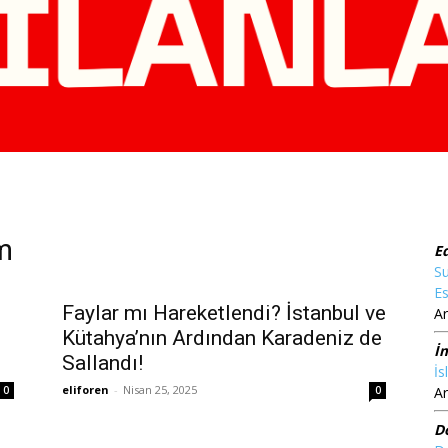
m
E
Su
Es
Faylar mı Hareketlendi? İstanbul ve
Ar
Kütahya’nın Ardından Karadeniz de
İ
Sallandı!
İs
eliforen
-
Nisan 25, 2025
0
0
Ar
D