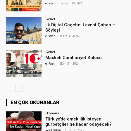
eliforen
-
Haziran 10, 2025
Genel
İlk Dijital Göçebe: Levent Çoban –
Söyleşi
eliforen
-
Kasım 3, 2024
Genel
Maskeli Cumhuriyet Balosu
eliforen
-
Ekim 31, 2024
EN ÇOK OKUNANLAR
Ekonomi
Türkiye’de emeklilik isteyen
gurbetçiler ne kadar ödeyecek?
Reşit Şahin
-
Şubat 7, 2022