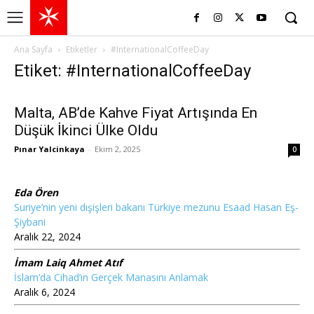
Ana Sayfa
Etiketler
#InternationalCoffeeDay
Etiket: #InternationalCoffeeDay
Malta, AB’de Kahve Fiyat Artışında En
Düşük İkinci Ülke Oldu
Pınar Yalcinkaya
-
Ekim 2, 2025
0
Eda Ören
Suriye’nin yeni dışişleri bakanı Türkiye mezunu Esaad Hasan Eş-
Şiybani
Aralık 22, 2024
İmam Laiq Ahmet Atıf
İslam’da Cihad’ın Gerçek Manasını Anlamak
Aralık 6, 2024